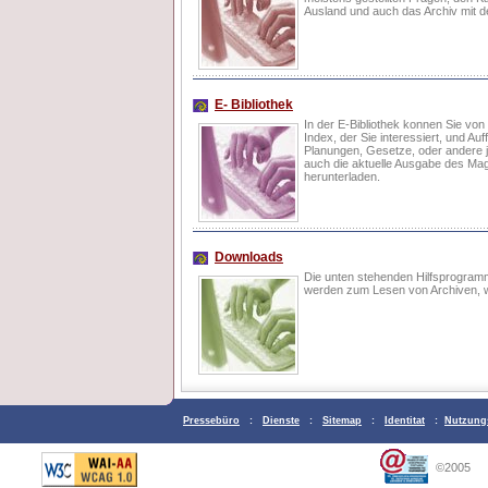
Ausland und auch das Archiv mit d
E- Bibliothek
In der E-Bibliothek konnen Sie von d
Index, der Sie interessiert, und A
Planungen, Gesetze, oder andere j
auch die aktuelle Ausgabe des Mag
herunterladen.
Downloads
Die unten stehenden Hilfsprogram
werden zum Lesen von Archiven, wen
Pressebüro
:
Dienste
:
Sitemap
:
Identitat
:
Nutzung
©2005