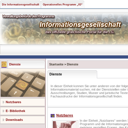
Die Informationsgesellschaft
Operationelles Programm „IG“
Dienste
Startseite
>
Dienste
Dienste
In dieser Einheit konnen Sie unter anderen von der folg
Informationsmaterial suchen, mit der Dienststellen ode
Ausschreibungen, Studien, Muster und juristische Text
Fachausdrucke der Informationsgesellschaft finden.
Nutzbares
E- Bibliothek
Nutzbares
Downloads
In der Einheit „Nutzbares“ werden
Programm und die Informationsgese
meistens gestellten Fragen, den K