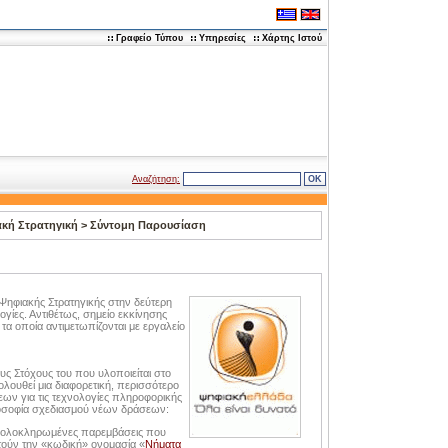
Γραφείο Τύπου
Υπηρεσίες
Χάρτης Ιστού
Αναζήτηση:
κή Στρατηγική
>
Σύντομη Παρουσίαση
 Ψηφιακής Στρατηγικής στην δεύτερη
ογίες. Αντιθέτως, σημείο εκκίνησης
τα οποία αντιμετωπίζονται με εργαλείο
ς Στόχους του που υλοποιείται στο
λουθεί μια διαφορετική, περισσότερο
ων για τις τεχνολογίες πληροφορικής
ιλοσοφία σχεδιασμού νέων δράσεων:
ια ολοκληρωμένες παρεμβάσεις που
ούν την «κωδική» ονομασία «
Νήματα