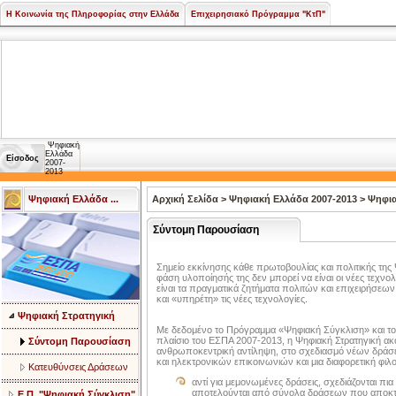
Η Κοινωνία της Πληροφορίας στην Ελλάδα
Επιχειρησιακό Πρόγραμμα "ΚτΠ"
Ψηφιακή
Ελλάδα
Είσοδος
2007-
2013
Ψηφιακή Ελλάδα ...
Αρχική Σελίδα
>
Ψηφιακή Ελλάδα 2007-2013
>
Ψηφια
Σύντομη Παρουσίαση
Σημείο εκκίνησης κάθε πρωτοβουλίας και πολιτικής της
φάση υλοποίησής της δεν μπορεί να είναι οι νέες τεχνολ
είναι τα πραγματικά ζητήματα πολιτών και επιχειρήσεων 
και «υπηρέτη» τις νέες τεχνολογίες.
Ψηφιακή Στρατηγική
Με δεδομένο το Πρόγραμμα «Ψηφιακή Σύγκλιση» και του
πλαίσιο του ΕΣΠΑ 2007-2013, η Ψηφιακή Στρατηγική ακο
Σύντομη Παρουσίαση
ανθρωποκεντρική αντίληψη, στο σχεδιασμό νέων δράσε
και ηλεκτρονικών επικοινωνιών και μια διαφορετική φ
Κατευθύνσεις Δράσεων
αντί για μεμονωμένες δράσεις, σχεδιάζονται π
αποτελούνται από σύνολα δράσεων που αποκτ
Ε.Π. "Ψηφιακή Σύγκλιση"