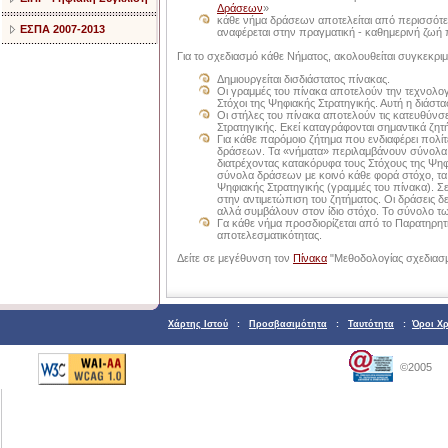
Δράσεων
»
κάθε νήμα δράσεων αποτελείται από περισσότερ
ΕΣΠΑ 2007-2013
αναφέρεται στην πραγματική - καθημερινή ζωή 
Για το σχεδιασμό κάθε Νήματος, ακολουθείται συγκεκρι
Δημιουργείται δισδιάστατος πίνακας.
Οι γραμμές του πίνακα αποτελούν την τεχνολογι
Στόχοι της Ψηφιακής Στρατηγικής. Αυτή η διάστ
Οι στήλες του πίνακα αποτελούν τις κατευθύνσε
Στρατηγικής. Εκεί καταγράφονται σημαντικά ζητ
Για κάθε παρόμοιο ζήτημα που ενδιαφέρει πολίτ
δράσεων. Τα «νήματα» περιλαμβάνουν σύνολα δ
διατρέχοντας κατακόρυφα τους Στόχους της Ψ
σύνολα δράσεων με κοινό κάθε φορά στόχο, τα 
Ψηφιακής Στρατηγικής (γραμμές του πίνακα). Σ
στην αντιμετώπιση του ζητήματος. Οι δράσεις δ
αλλά συμβάλουν στον ίδιο στόχο. Το σύνολο 
Γα κάθε νήμα προσδιορίζεται από το Παρατηρητή
αποτελεσματικότητας.
Δείτε σε μεγέθυνση τον
Πίνακα
"Μεθοδολογίας σχεδιασ
Χάρτης Ιστού
:
Προσβασιμότητα
:
Ταυτότητα
:
Όροι Χ
©2005