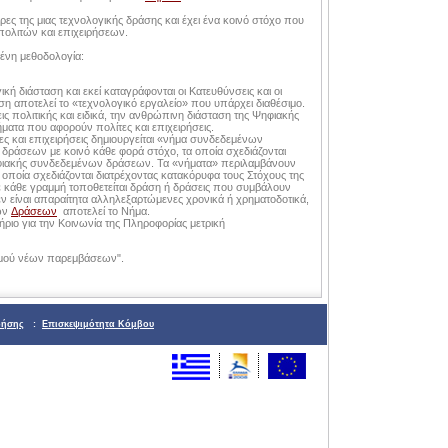
ες της μιας τεχνολογικής δράσης και έχει ένα κοινό στόχο που
πολιτών και επιχειρήσεων.
μένη μεθοδολογία:
κή διάσταση και εκεί καταγράφονται οι Κατευθύνσεις και οι
αση αποτελεί το «τεχνολογικό εργαλείο» που υπάρχει διαθέσιμο.
ις πολιτικής και ειδικά, την ανθρώπινη διάσταση της Ψηφιακής
ήματα που αφορούν πολίτες και επιχειρήσεις.
ες και επιχειρήσεις δημιουργείται «νήμα συνδεδεμένων
ράσεων με κοινό κάθε φορά στόχο, τα οποία σχεδιάζονται
ηφιακής συνδεδεμένων δράσεων. Τα «νήματα» περιλαμβάνουν
οποία σχεδιάζονται διατρέχοντας κατακόρυφα τους Στόχους της
ε κάθε γραμμή τοποθετείται δράση ή δράσεις που συμβάλουν
εν είναι απαραίτητα αλληλεξαρτώμενες χρονικά ή χρηματοδοτικά,
των
Δράσεων
αποτελεί το Νήμα.
ριο για την Κοινωνία της Πληροφορίας μετρική
μού νέων παρεμβάσεων".
ρήσης
:
Επισκεψιμότητα Κόμβου