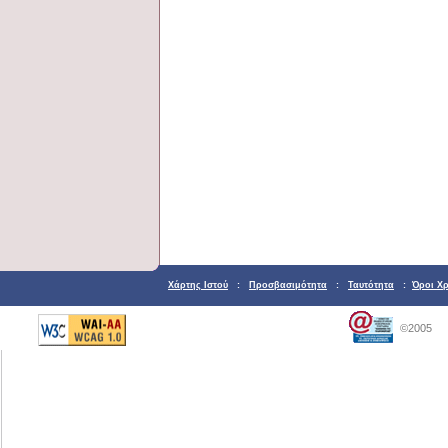
Χάρτης Ιστού
:
Προσβασιμότητα
:
Ταυτότητα
:
Όροι Χ
©2005