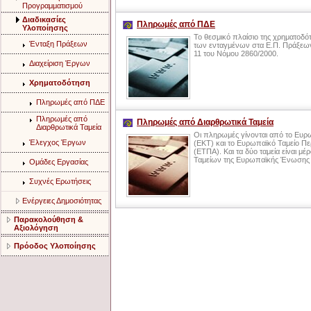
Προγραμματισμού
Διαδικασίες
Πληρωμές από ΠΔΕ
Υλοποίησης
Το θεσμικό πλαίσιο της χρηματοδ
Ένταξη Πράξεων
των ενταγμένων στα Ε.Π. Πράξεων
11 του Νόμου 2860/2000.
Διαχείριση Έργων
Χρηματοδότηση
Πληρωμές από ΠΔΕ
Πληρωμές από
Πληρωμές από Διαρθρωτικά Ταμεία
Διαρθρωτικά Ταμεία
Οι πληρωμές γίνονται από το Ευρ
Έλεγχος Έργων
(ΕΚΤ) και το Ευρωπαϊκό Ταμείο Πε
(ΕΤΠΑ). Και τα δύο ταμεία είναι μ
Ταμείων της Ευρωπαϊκής Ένωσης 
Ομάδες Εργασίας
Συχνές Ερωτήσεις
Ενέργειες Δημοσιότητας
Παρακολούθηση &
Αξιολόγηση
Πρόοδος Υλοποίησης