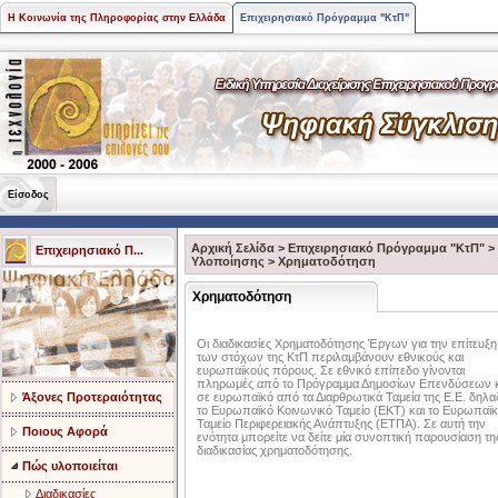
Η Κοινωνία της Πληροφορίας στην Ελλάδα
Επιχειρησιακό Πρόγραμμα "ΚτΠ"
Είσοδος
Αρχική Σελίδα
>
Επιχειρησιακό Πρόγραμμα "ΚτΠ"
>
Επιχειρησιακό Π...
Υλοποίησης
>
Χρηματοδότηση
Χρηματοδότηση
Οι διαδικασίες Χρηματοδότησης Έργων για την επίτευξη
των στόχων της ΚτΠ περιλαμβάνουν εθνικούς και
ευρωπαϊκούς πόρους. Σε εθνικό επίπεδο γίνονται
πληρωμές από το Πρόγραμμα Δημοσίων Επενδύσεων κ
Άξονες Προτεραιότητας
σε ευρωπαϊκό από τα Διαρθρωτικά Ταμεία της Ε.Ε. δηλα
το Ευρωπαϊκό Κοινωνικό Ταμείο (ΕΚΤ) και το Ευρωπαϊ
Ταμείο Περιφερειακής Ανάπτυξης (ΕΤΠΑ). Σε αυτή την
Ποιους Αφορά
ενότητα μπορείτε να δείτε μία συνοπτική παρουσίαση τη
διαδικασίας χρηματοδότησης.
Πώς υλοποιείται
Διαδικασίες