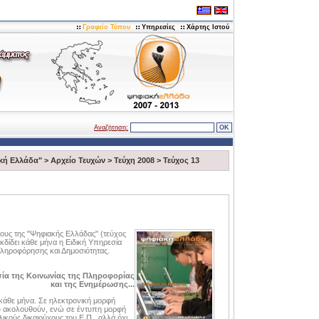
Γραφείο Τύπου
Υπηρεσίες
Χάρτης Ιστού
Αναζήτηση:
κή Ελλάδα"
>
Αρχείο Τευχών
>
Τεύχη 2008
>
Τεύχος 13
χους της "Ψηφιακής Ελλάδας" (τεύχος
κδίδει κάθε μήνα η Ειδική Υπηρεσία
Πληροφόρησης και Δημοσιότητας.
ία της Κοινωνίας της Πληροφορίας
και της Ενημέρωσης...
 κάθε μήνα. Σε ηλεκτρονική μορφή
ου ακολουθούν, ενώ σε έντυπη μορφή
ικούς δικαιούχους του Ε.Π., αλλά όχι