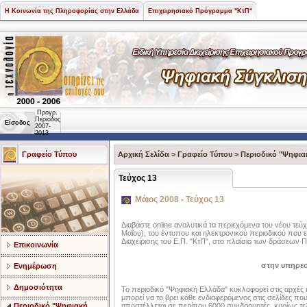
Η Κοινωνία της Πληροφορίας στην Ελλάδα
Επιχειρησιακό Πρόγραμμα "ΚτΠ"
Προγρ.
Περίοδος
Είσοδος
2007-
2013
Γραφείο Τύπου
Αρχική Σελίδα
>
Γραφείο Τύπου
>
Περιοδικό "Ψηφια
Τεύχος 13
Μάιος 2008 - Τεύχος 13
Διαβάστε online αναλυτικά τα περιεχόμενα του νέου τεύ
Μαΐου), του έντυπου και ηλεκτρονικού περιοδικού που ε
Διαχείρισης του Ε.Π. "ΚτΠ", στο πλαίσιο των δράσεων 
Επικοινωνία
στην υπηρεσ
Ενημέρωση
Δημοσιότητα
Το περιοδικό "Ψηφιακή Ελλάδα" κυκλοφορεί στις αρχές
μπορεί να το βρει κάθε ενδιαφερόμενος στις σελίδες π
Περιοδικό "Ψηφιακή
αποστέλλεται σε περίπου 6000 συνδρομητές, κυρίως τελ