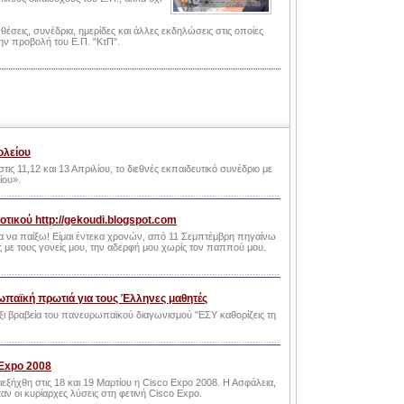
θέσεις, συνέδρια, ημερίδες και άλλες εκδηλώσεις στις οποίες
την προβολή του Ε.Π. "ΚτΠ".
ολείου
τις 11,12 και 13 Απριλίου, το διεθνές εκπαιδευτικό συνέδριο με
ίου».
μοτικού http://gekoudi.blogspot.com
ξα για να παίξω! Είμαι έντεκα χρονών, από 11 Σεμπτέμβρη πηγαίνω
 με τους γονείς μου, την αδερφή μου χωρίς τον παππού μου.
παϊκή πρωτιά για τους Έλληνες μαθητές
ξι βραβεία του πανευρωπαϊκού διαγωνισμού "ΕΣΥ καθορίζεις τη
 Expo 2008
εξήχθη στις 18 και 19 Μαρτίου η Cisco Expo 2008. Η Ασφάλεια,
αν οι κυρίαρχες λύσεις στη φετινή Cisco Expo.