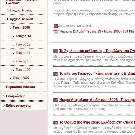
Ελλάδα"
μόνο.
Τρέχον Τεύχος
Παράλληλα, εκατοντάδες αντίτυπά του διανέμονται σε εκ
παίρνει μέρος η Ειδική Υπηρεσία Διαχείρισης, με στόχο 
Αρχείο Τευχών
Δείτε τα σχετικά αρχεία:
Τεύχη 2008
"Ψηφιακή Ελλάδα" Τεύχος 13 - Μάιος 2008 (734 Κb)
Τεύχος 13
Τεύχος 12
Το Σχολείο του μέλλοντος - Το μέλλον του Σχ
Τεύχος 11
Με μεγάλη επιτυχία διεξήχθη στα εκπαιδευτήρια Δούκα, σ
τίτλο « Το σχολείο του μέλλοντος – το μέλλον του σχολε
Τεύχος 10
Τεύχος 09
Το site του Γιώργου Γκέκα, μαθητή της Ε’ Δη
Τεύχη 2007
Γειά σας! Είμαι ο Γιώργος. Αυτές τις σελίδες τις έφτια
στην Πέμπτη Τάξη Δημοτικού. Ζω στον Κολινδρό Πιερίας
Καλώς ήλθατε στις διαδικτυακές πύλες μου.
Περιοδικό Infosoc
Εκδηλώσεις
Ημέρα Ασφαλούς Διαδικτύου 2008 - Πανευρω
Οι Έλληνες μαθητές κατέκτησαν τρία από τα συνολικά έ
Ειδησεογραφία
ζωή σου στους εικονικούς κόσμους".
To Όραμα της Ψηφιακής Ελλάδας στη Cisco
Με μεγάλη επιτυχία και αθρόα συμμετοχή επισκεπτών δι
οι Ενοποιημένες Επικοινωνίες και το Ασύρματο Δίκτυο ήτ