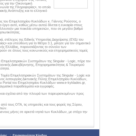
ς για την Οικονομική
νωνία της Πληροφορίας», το οποίο
ακής Ανάπτυξης και το ελληνικό
ρος του Επιμελητηρίου Κυκλάδων κ. Γιάννης Ρούσσος, ο
το έργο αυτό, καθώς μέσω αυτού δίνεται η ευκαιρία στους
λλευτούν μια ποικιλία υπηρεσιών, που σε μεγάλο βαθμό
σιωτικότητας.
, στέλεχος της Ειδικής Υπηρεσίας Διαχείρισης (ΕΥΔ) του
ς» και υπεύθυνη για το Μέτρο 3.1, μίλησε για τον σημαντικό
ιακής Ελλάδας, παρουσιάζοντας το σύνολο των
ούν σε όλους τους κοινωνικούς και επιχειρηματικούς τομείς
α Επιμελητηριακών Συστημάτων της Singular - Logic, πήρε τον
ονικής Διακυβέρνησης, Επιχειρηματικότητας & Τουρισμού
κότητα.
 Τομέα Επιμελητηριακών Συστημάτων της Singular - Logic και
ς λειτουργίας Δικτυακής Πύλης Επιμελητηρίου Κυκλάδων,
του Portal του Επιμελητηρίου Κυκλάδων www.e-kyklades.gr,
αγματικά παραδείγματα και εγγραφές.
ς και σχόλια από την πλευρά των παρευρισκομένων προς
από τους ΟΤΑ, τις υπηρεσίες και τους φορείς της Σύρου,
τιών.
ενους μήνες σε αρκετά νησιά των Κυκλάδων, με στόχο την
ρήσης
:
Επισκεψιμότητα Κόμβου