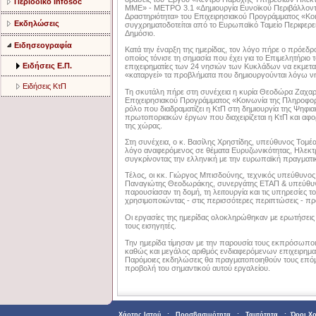
Περιοδικό Infosoc
ΜΜΕ» - ΜΕΤΡΟ 3.1 «Δημιουργία Ευνοϊκού Περιβάλλοντο
Δραστηριότητα» του Επιχειρησιακού Προγράμματος «Κοι
Εκδηλώσεις
συγχρηματοδοτείται από το Ευρωπαϊκό Ταμείο Περιφερει
Δημόσιο.
Ειδησεογραφία
Κατά την έναρξη της ημερίδας, τον λόγο πήρε ο πρόεδ
οποίος τόνισε τη σημασία που έχει για το Επιμελητήριο 
Ειδήσεις Ε.Π.
επιχειρηματίες των 24 νησιών των Κυκλάδων να εκμετα
«καταργεί» τα προβλήματα που δημιουργούνται λόγω νη
Ειδήσεις ΚτΠ
Τη σκυτάλη πήρε στη συνέχεια η κυρία Θεοδώρα Ζαχαριά
Επιχειρησιακού Προγράμματος «Κοινωνία της Πληροφορία
ρόλο που διαδραματίζει η ΚτΠ στη δημιουργία της Ψηφ
πρωτοποριακών έργων που διαχειρίζεται η ΚτΠ και αφορ
της χώρας.
Στη συνέχεια, ο κ. Βασίλης Χρηστίδης, υπεύθυνος Τομέ
λόγο αναφερόμενος σε θέματα Ευρυζωνικότητας, Ηλεκτρ
συγκρίνοντας την ελληνική με την ευρωπαϊκή πραγματι
Τέλος, οι κκ. Γιώργος Μπισδούνης, τεχνικός υπεύθυνος
Παναγιώτης Θεοδωράκης, συνεργάτης ΕΤΑΠ & υπεύθυνο
παρουσίασαν τη δομή, τη λειτουργία και τις υπηρεσίες 
χρησιμοποιώντας - στις περισσότερες περιπτώσεις - πρ
Οι εργασίες της ημερίδας ολοκληρώθηκαν με ερωτήσει
τους εισηγητές.
Την ημερίδα τίμησαν με την παρουσία τους εκπρόσωποι 
καθώς και μεγάλος αριθμός ενδιαφερόμενων επιχειρημα
Παρόμοιες εκδηλώσεις θα πραγματοποιηθούν τους επόμ
προβολή του σημαντικού αυτού εργαλείου.
Χάρτης Ιστού
:
Προσβασιμότητα
:
Ταυτότητα
:
Όροι Χ