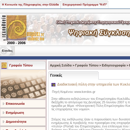
Η Κοινωνία της Πληροφορίας στην Ελλάδα
Επιχειρησιακό Πρόγραμμα "ΚτΠ"
Είσοδος
Γραφείο Τύπου
Αρχική Σελίδα
>
Γραφείο Τύπου
>
Ειδησεογραφία
>
Γενικές
Διαδικτυακή πύλη στην υπηρεσία των Κυκλ
Πηγή Κειμένου:
www.kerdos.gr
Στην αίθουσα εκδηλώσεων του Επιμελητηρίου Κυκλάδ
διεξήχθη το απόγευμα της Δευτέρας 25 Ιουνίου 2007 η
Επικοινωνία
ημερίδα με θέμα: «Ηλεκτρονική Πύλη Επιμελητηρίου Κυ
τις επιχειρήσεις του νομού».
Ενημέρωση
Στόχος της εκδήλωσης ήταν η παρουσίαση των δυνατοτ
Δημοσιότητα
ενημέρωσης & προβολής που προσφέρει στις επιχειρήσ
«πύλη» (Portal) του Επιμελητηρίου, ένα επίτευγμα που
δράσεις του 'Εργου «Κέντρο Παροχής Υπηρεσιών Ηλεκτρ