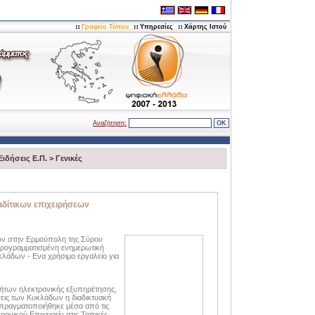
Γραφείο Τύπου
Υπηρεσίες
Χάρτης Ιστού
Αναζήτηση:
Ειδήσεις Ε.Π.
>
Γενικές
αδίτικων επιχειρήσεων
ων στην Ερμούπολη της Σύρου
 προγραμματισμένη ενημερωτική
κλάδων - Ενα χρήσιμο εργαλείο για
ήτων ηλεκτρονικής εξυπηρέτησης,
εις των Κυκλάδων η διαδικτυακή
 πραγματοποιήθηκε μέσα από τις
ονικού Επιχειρείν στις Τοπικές