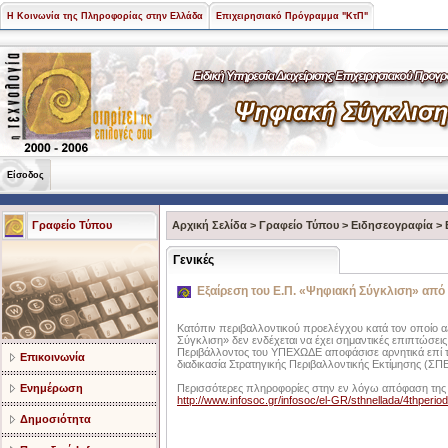
Η Κοινωνία της Πληροφορίας στην Ελλάδα
Επιχειρησιακό Πρόγραμμα "ΚτΠ"
Είσοδος
Γραφείο Τύπου
Αρχική Σελίδα
>
Γραφείο Τύπου
>
Ειδησεογραφία
>
Γενικές
Εξαίρεση του Ε.Π. «Ψηφιακή Σύγκλιση» από
Κατόπιν περιβαλλοντικού προελέγχου κατά τον οποίο α
Σύγκλιση» δεν ενδέχεται να έχει σημαντικές επιπτώσει
Περιβάλλοντος του ΥΠΕΧΩΔΕ αποφάσισε αρνητικά επί
Επικοινωνία
διαδικασία Στρατηγικής Περιβαλλοντικής Εκτίμησης (ΣΠΕ
Ενημέρωση
Περισσότερες πληροφορίες στην εν λόγω απόφαση τη
http://www.infosoc.gr/infosoc/el-GR/sthnellada/4thperiod
Δημοσιότητα