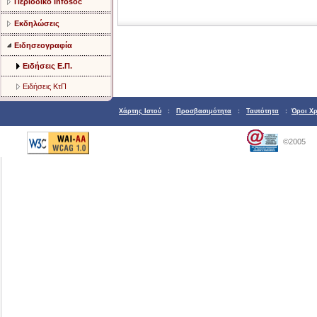
Περιοδικό Infosoc
Εκδηλώσεις
Ειδησεογραφία
Ειδήσεις Ε.Π.
Ειδήσεις ΚτΠ
Χάρτης Ιστού
:
Προσβασιμότητα
:
Ταυτότητα
:
Όροι Χ
©2005