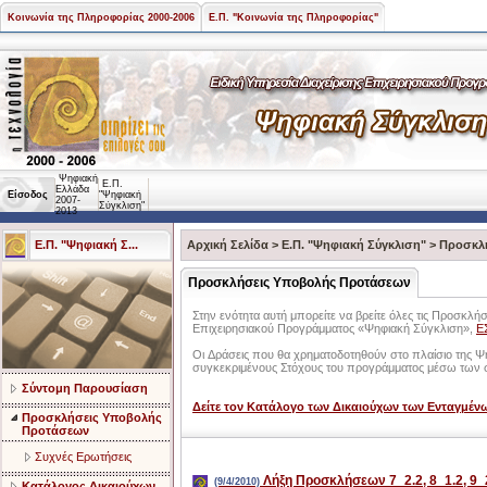
Κοινωνία της Πληροφορίας 2000-2006
Ε.Π. "Κοινωνία της Πληροφορίας"
Ψηφιακή
Ε.Π.
Ελλάδα
Είσοδος
"Ψηφιακή
2007-
Σύγκλιση"
2013
Ε.Π. "Ψηφιακή Σ...
Αρχική Σελίδα
>
Ε.Π. "Ψηφιακή Σύγκλιση"
>
Προσκλ
Προσκλήσεις Υποβολής Προτάσεων
Στην ενότητα αυτή μπορείτε να βρείτε όλες τις Προσκλ
Επιχειρησιακού Προγράμματος «Ψηφιακή Σύγκλιση»,
Ε
Οι Δράσεις που θα χρηματοδοτηθούν στο πλαίσιο της Ψη
συγκεκριμένους Στόχους του προγράμματος μέσω των
Σύντομη Παρουσίαση
Δείτε τον Κατάλογο των Δικαιούχων των Ενταγμέ
Προσκλήσεις Υποβολής
Προτάσεων
Συχνές Ερωτήσεις
Λήξη Προσκλήσεων 7_2.2, 8_1.2, 9_2
(9/4/2010)
Κατάλογος Δικαιούχων