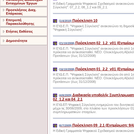
Ενταγμένων Έργων
H Ειδική Γραμματεία Ψηφιακού Σχεδιασμού ανακοινώνει
Σύγκλιση": 07_2.2, 08_1.2 και 09_2.1.
Προσκλήσεις Διαχ.
Επάρκειας
Επιτροπή
Πρόσκληση 10
(1/4/2010)
Παρακολούθησης
Η ΕΥΔ Ε.Π. "Ψηφιακή Σύγκλιση" ανακοινώνει τη δημοσ
"Ψηφιακή Σύγκλιση".
Ετήσιες Εκθέσεις
Δημοσιότητα
Πρόσκληση 02_1.2_v01 (Ενημέρωσ
(21/10/2008)
Η ΕΥΔ Ε.Π. "Ψηφιακή Σύγκλιση" ανακοινώνει ότι από 1η
πρόκειται να αντικατασταθεί. ΝΕΟ: Ολοκλήρωση Αξι
Προτάσεων (έως 31/12/2008)
Πρόσκληση 01_2.2_v01 (Ενημέρωσ
(16/10/2008)
Η ΕΥΔ Ε.Π. "Ψηφιακή Σύγκλιση" ανακοινώνει ότι από 1η
πρόκειται να αντικατασταθεί. NEO: Ολοκλήρωση Αξι
Προτάσεων (έως 31/12/2008)
Διαδικασία υποβολής Συμπληρωματι
(4/8/2009)
02_1.2 και 04_2.1
Η ΕΥΔ ΕΠ Ψηφιακή Σύγκλιση ενημερώνει του δυνητικού
μέχρι τις 30/06/2009, στο πλαίσιο των προσκλήσεων 01_
συμπληρωματικών στοιχείων.
Πρόσκληση 09_2.1 (Ενημέρωση: 9/4
(6/7/2009)
H Ειδική Γραμματεία Ψηφιακού Σχεδιασμού ανακοινώνει 