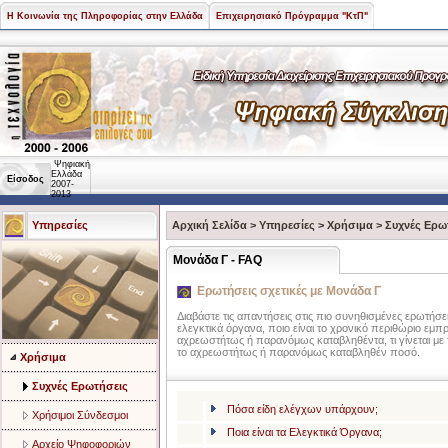
Η Κοινωνία της Πληροφορίας στην Ελλάδα
Επιχειρησιακό Πρόγραμμα "ΚτΠ"
Ψηφιακή
Ελλάδα
Είσοδος
2007-
2013
Υπηρεσίες
Αρχική Σελίδα
>
Υπηρεσίες
>
Χρήσιμα
>
Συχνές Ερω
Μονάδα Γ - FAQ
Ερωτήσεις σχετικές με Μονάδα Γ
Διαβάστε τις απαντήσεις στις πιο συνηθισμένες ερωτήσεις
ελεγκτικά όργανα, ποιο είναι το χρονικό περιθώριο ε
αχρεωστήτως ή παρανόμως καταβληθέντα, τι γίνεται με 
το αχρεωστήτως ή παρανόμως καταβληθέν ποσό.
Χρήσιμα
Συχνές Ερωτήσεις
Πόσα είδη ελέγχων υπάρχουν;
Χρήσιμοι Σύνδεσμοι
Ποια είναι τα Ελεγκτικά Όργανα;
Αρχείο Ψηφοφοριών