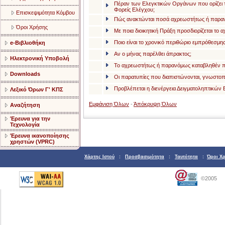
Πέραν των Ελεγκτικών Οργάνων που ορίζει τ
Φορείς Ελέγχου;
Επισκεψιμότητα Κόμβου
Πώς ανακτώνται ποσά αχρεωστήτως ή παραν
Όροι Χρήσης
Με ποια διοικητική Πράξη προσδιορίζεται τ
Ποιο είναι το χρονικό περιθώριο εμπρόθεσμη
e-Βιβλιοθήκη
Αν ο μήνας παρέλθει άπρακτος;
Ηλεκτρονική Υποβολή
Το αχρεωστήτως ή παρανόμως καταβληθέν ποσ
Downloads
Οι παρατυπίες που διαπιστώνονται, γνωστοπο
Προβλέπεται η διενέργεια Δειγματοληπτικών
Λεξικό Όρων Γ' ΚΠΣ
Εμφάνιση Όλων
-
Άπόκρυψη Όλων
Αναζήτηση
Έρευνα για την
Τεχνολογία
Έρευνα ικανοποίησης
χρηστών (VPRC)
Χάρτης Ιστού
:
Προσβασιμότητα
:
Ταυτότητα
:
Όροι Χ
©2005