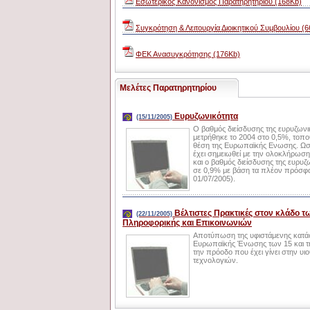
Eσωτερικός Κανονισμός Παρατηρητηρίου (168Kb)
Συγκρότηση & Λειτουργία Διοικητικού Συμβουλίου (
ΦΕΚ Ανασυγκρότησης (176Kb)
Μελέτες Παρατηρητηρίου
Ευρυζωνικότητα
(15/11/2005)
Ο βαθμός διείσδυσης της ευρυζων
μετρήθηκε το 2004 στο 0,5%, τοπ
θέση της Ευρωπαϊκής Ενωσης. Ωσ
έχει σημειωθεί με την ολοκλήρωση
και ο βαθμός διείσδυσης της ευρυζ
σε 0,9% με βάση τα πλέον πρόσφα
01/07/2005).
Βέλτιστες Πρακτικές στον κλάδο τ
(22/11/2005)
Πληροφορικής και Επικοινωνιών
Αποτύπωση της υφιστάμενης κατάσ
Ευρωπαϊκής Ένωσης των 15 και τη
την πρόοδο που έχει γίνει στην υ
τεχνολογιών.