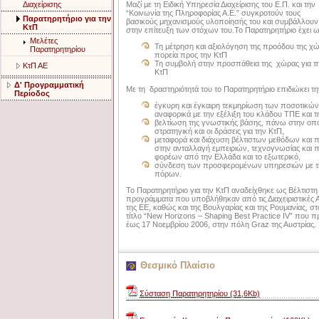
Διαχείρισης
Μαζί µε τη Ειδική Υπηρεσία Διαχείρισης του Ε.Π. και την
“Κοινωνία της Πληροφορίας Α.Ε.” συγκροτούν τους
Παρατηρητήριο για την
βασικούς μηχανισμούς υλοποίησής του και συμβάλλουν
ΚτΠ
στην επίτευξη των στόχων του.To Παρατηρητήριο έχει 
Μελέτες
Τη μέτρηση και αξιολόγηση της προόδου της χώ
Παρατηρητηρίου
πορεία προς την ΚτΠ
Τη συμβολή στην προσπάθεια της χώρας για τη
ΚτΠ ΑΕ
ΚτΠ
Δ' Προγραμματική
Με τη δραστηριότητά του το Παρατηρητήριο επιδιώκει τη
Περίοδος
έγκυρη και έγκαιρη τεκμηρίωση των ποσοτικών 
αναφορικά με την εξέλιξη του κλάδου ΤΠΕ και τ
βελτίωση της γνωστικής βάσης, πάνω στην οπο
στρατηγική και οι δράσεις για την ΚτΠ,
μεταφορά και διάχυση βέλτιστων μεθόδων και 
στην ανταλλαγή εμπειριών, τεχνογνωσίας και
φορέων από την Ελλάδα και το εξωτερικό,
σύνδεση των προσφερομένων υπηρεσιών με τη
πόρων.
Το Παρατηρητήριο για την ΚτΠ αναδείχθηκε ως Βέλτιστ
προγράμματα που υποβλήθηκαν από τις Διαχειριστικέ
της ΕΕ, καθώς και της Βουλγαρίας και της Ρουμανίας, στ
τίτλο “New Horizons – Shaping Best Practice IV” που 
έως 17 Νοεμβρίου 2006, στην πόλη Graz της Αυστρίας.
Θεσμικό Πλαίσιο
Σύσταση Παρατηρητηρίου (31,6Kb)