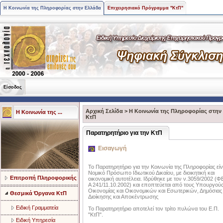
Η Κοινωνία της Πληροφορίας στην Ελλάδα
Επιχειρησιακό Πρόγραμμα "ΚτΠ"
Είσοδος
Αρχική Σελίδα
>
Η Κοινωνία της Πληροφορίας στην
Η Κοινωνία της ...
ΚτΠ
Παρατηρητήριο για την ΚτΠ
Εισαγωγή
Το Παρατηρητήριο για την Κοινωνία της Πληροφορίας είν
Νομικό Πρόσωπο Ιδιωτικού Δικαίου, με διοικητική και
Επιτροπή Πληροφορικής
οικονομική αυτοτέλεια. Ιδρύθηκε με τον ν.3059/2002 (Φ
Α 241/11.10.2002) και εποπτεύεται από τους Υπουργού
Οικονομίας και Οικονομικών και Εσωτερικών, Δημόσιας
Θεσμικά Όργανα ΚτΠ
Διοίκησης και Αποκέντρωσης
Ειδική Γραμματεία
Το Παρατηρητήριο αποτελεί τον τρίτο πυλώνα του Ε.Π.
"ΚτΠ".
Ειδική Υπηρεσία