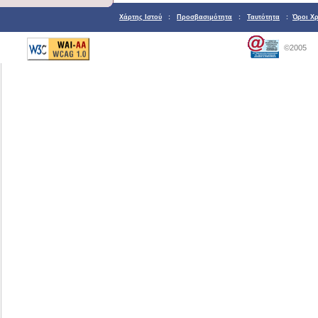
Χάρτης Ιστού
:
Προσβασιμότητα
:
Ταυτότητα
:
Όροι Χ
©2005