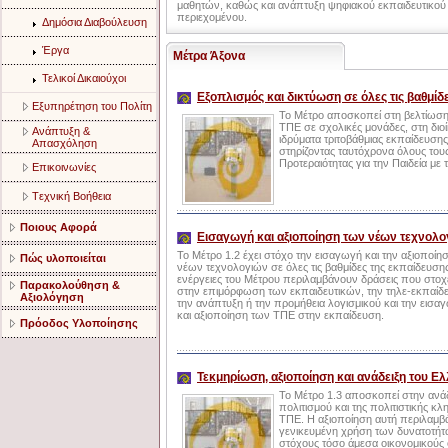
μαθητών, καθώς και ανάπτυξη ψηφιακού εκπαιδευτικού
περιεχομένου.
Δημόσια Διαβούλευση
Έργα
Μέτρα Άξονα
Τελικοί Δικαιούχοι
Εξοπλισμός και δικτύωση σε όλες τις βαθμίδ
Eξυπηρέτηση του Πολίτη
Το Μέτρο αποσκοπεί στη βελτίωσ
ΤΠΕ σε σχολικές μονάδες, στη διο
Aνάπτυξη &
ιδρύματα τριτοβάθμιας εκπαίδευσης
Aπασχόληση
στηρίζοντας ταυτόχρονα όλους του
Προτεραιότητας για την Παιδεία με
Eπικοινωνίες
Tεχνική Bοήθεια
Ποιους Αφορά
Εισαγωγή και αξιοποίηση των νέων τεχνολο
Το Μέτρο 1.2 έχει στόχο την εισαγωγή και την αξιοποίη
Πώς υλοποιείται
νέων τεχνολογιών σε όλες τις βαθμίδες της εκπαίδευσης
ενέργειες του Μέτρου περιλαμβάνουν δράσεις που στο
Παρακολούθηση &
στην επιμόρφωση των εκπαιδευτικών, την τηλε-εκπαίδ
Αξιολόγηση
την ανάπτυξη ή την προμήθεια λογισμικού και την εισα
και αξιοποίηση των ΤΠΕ στην εκπαίδευση.
Πρόοδος Υλοποίησης
Τεκμηρίωση, αξιοποίηση και ανάδειξη του Ε
Το Μέτρο 1.3 αποσκοπεί στην ανάδ
πολιτισμού και της πολιτιστικής κ
ΤΠΕ. Η αξιοποίηση αυτή περιλαμβάν
γενικευμένη χρήση των δυνατοτήτ
στόχους τόσο άμεσα οικονομικούς 