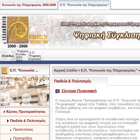
Κοινωνία της Πληροφορίας 2000-2006
Ε.Π. "Κοινωνία της Πληροφορίας"
Ψηφιακή
Ε.Π.
Ελλάδα
Είσοδος
"Ψηφιακή
2007-
Σύγκλιση"
2013
Ε.Π. "Κοινωνία ...
Αρχική Σελίδα
>
Ε.Π. "Κοινωνία της Πληροφορίας"
Παιδεία & Πολιτισμός
Σύντομη Περιγραφή
Ο πρώτος Άξονας Προτεραιότητας του Ε.Π. "Κοινωνία τη
Πληροφορίας" αφορά στην Παιδεία, στην προώθηση της
δια βίου μάθησης στο νέο ψηφιακό περιβάλλον, και στο
Άξονες Προτεραιότητας
Πολιτισμό.
Στόχος είναι να προσαρμοστεί το εκπαιδευτικό σύστημα
Παιδεία & Πολιτισμός
στις απαιτήσεις της ψηφιακής εποχής και να επιτευχθεί
αυξημένη χρήση των νέων τεχνολογιών στην
Προσκλήσεις
εκπαίδευση, η δικτύωση σχολείων, πανεπιστημίων και
ακαδημαϊκής κοινότητας (συμπεριλαμβανομένων των
διοικητικών υπηρεσιών), κατάρτιση εκπαιδευτικών και
Προκηρύξεις