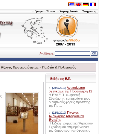
Γραφείο Τύπου
Χάρτης Ιστού
Υπηρεσίες
Αναζήτηση:
>
Άξονες Προτεραιότητας
>
Παιδεία & Πολιτισμός
Ειδήσεις Ε.Π.
Ανακοίνωση
(25/6/2010)
σχετικά με την Πρόσκληση 12
Η ΕΥΔ Ε.Π. «Ψηφιακή
ς
Σύγκλιση», ενημερώνει τους
δυνητικούς φορείς πρότασης
ν
της Πρ ...
Πίνακας
(22/6/2010)
Ανάκλησης Αποφάσεων
Ένταξης
Η Ειδική Γραμματεία Ψηφιακού
Σχεδίασμού ενημερώνει για
την δημοσίευση απόφασης σ