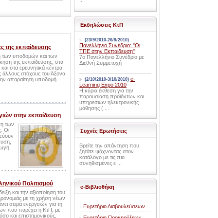
...
Εκδηλώσεις ΚτΠ
(23/9/2010-26/9/2010)
Πανελλήνιο Συνέδριο: "Οι
ες της εκπαίδευσης
ΤΠΕ στην Εκπαίδευση"
η των υποδομών και των
7ο Πανελλήνιο Συνέδριο με
ίκηση της εκπαίδευσης, στα
Διεθνή Συμμετοχή
 και στα ερευνητικά κέντρα,
ς άλλους στόχους του Άξονα
e-
 την απαραίτητη υποδομή.
(2/10/2010-3/10/2010)
Learning Expo 2010
Η κύρια έκθεση για την
παρουσίαση προϊόντων και
υπηρεσιών ηλεκτρονικής
μάθησης ( ...
γιών στην εκπαίδευση
ση των
. Οι
Συχνές Ερωτήσεις
χεύουν
ευση,
Βρείτε την απάντηση που
γωγή
ζητάτε ψάχνοντας στον
κατάλογο με τις πιο
συνηθισμένες ε ...
λληνικού Πολιτισμού
e-Βιβλιοθήκη
ειξη και την αξιοποίηση του
ληρονομιάς με τη χρήση νέων
ει σειρά ενεργειών για τη
Ευρετήριο Διαβουλεύσεων
ων που παρέχει η ΚτΠ, με
όσο και επιστημονικούς,
Ευρετήριο Προκηρύξεων