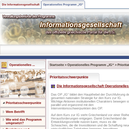
Die Informationsgesellschaft
Operationelles Programm „IG“
Operationelles ...
Startseite
>
Operationelles Programm „IG“
>
Priorit
Prioritatsschwerpunkte
Die Informationsgesellschaft Operationell
Das OP „IG“ bildet den Haupthebel der Durchfuhrung d
gesamten nationalen Strategie fur den Kurs zur IG.
Wichtige Aktionen institutionellen Charakters bewegen s
Prioritatsschwerpunkte
parallel und erganzend mit den
Interventionsschwerpunkten des OP.
Wem Betrifft
Auf dem Kurs zur IG steht Griechenland vor einer Reih
Herausforderungen entgegen. Damit Griechenland die
Wie wird das Programm
Entwicklungsvorteile nutzen kann, muss es die
umgesetzt?
Schwachen, die die Investitionen und die Schaffung neu
wirtschaftlichen Tatigkeiten hemmen, bewaltigen.