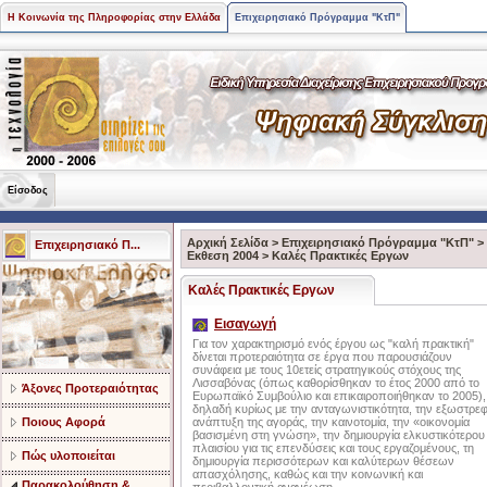
Η Κοινωνία της Πληροφορίας στην Ελλάδα
Επιχειρησιακό Πρόγραμμα "ΚτΠ"
Είσοδος
Αρχική Σελίδα
>
Επιχειρησιακό Πρόγραμμα "ΚτΠ"
>
Επιχειρησιακό Π...
Εκθεση 2004
>
Καλές Πρακτικές Εργων
Καλές Πρακτικές Εργων
Εισαγωγή
Για τον χαρακτηρισμό ενός έργου ως "καλή πρακτική"
δίνεται προτεραιότητα σε έργα που παρουσιάζουν
συνάφεια με τους 10ετείς στρατηγικούς στόχους της
Λισσαβόνας (όπως καθορίσθηκαν το έτος 2000 από το
Άξονες Προτεραιότητας
Ευρωπαϊκό Συμβούλιο και επικαιροποιήθηκαν το 2005),
δηλαδή κυρίως με την ανταγωνιστικότητα, την εξωστρε
Ποιους Αφορά
ανάπτυξη της αγοράς, την καινοτομία, την «οικονομία
βασισμένη στη γνώση», την δημιουργία ελκυστικότερου
πλαισίου για τις επενδύσεις και τους εργαζομένους, τη
Πώς υλοποιείται
δημιουργία περισσότερων και καλύτερων θέσεων
απασχόλησης, καθώς και την κοινωνική και
Παρακολούθηση &