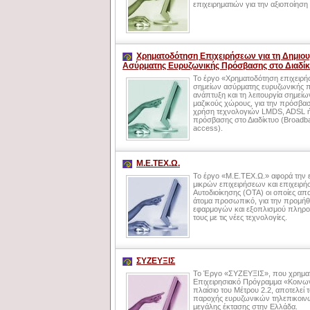
επιχειρηματιών για την αξιοποίησ
Χρηματοδότηση Επιχειρήσεων για τη Δημιου
Ασύρματης Ευρυζωνικής Πρόσβασης στο Διαδίκτ
Το έργο «Χρηματοδότηση επιχειρήσ
σημείων ασύρματης ευρυζωνικής 
ανάπτυξη και τη λειτουργία σημείω
μαζικούς χώρους, για την πρόσβαση
χρήση τεχνολογιών LMDS, ADSL ή
πρόσβασης στο Διαδίκτυο (Broadban
access).
Μ.Ε.ΤΕΧ.Ω.
Το έργο «Μ.Ε.ΤΕΧ.Ω.» αφορά την
μικρών επιχειρήσεων και επιχει
Αυτοδιοίκησης (ΟΤΑ) οι οποίες α
άτομα προσωπικό, για την προμήθ
εφαρμογών και εξοπλισμού πληροφ
τους με τις νέες τεχνολογίες.
ΣΥΖΕΥΞΙΣ
Το Έργο «ΣΥΖΕΥΞΙΣ», που χρηματο
Επιχειρησιακό Πρόγραμμα «Κοινων
πλαίσιο του Μέτρου 2.2, αποτελεί 
παροχής ευρυζωνικών τηλεπικοι
μεγάλης έκτασης στην Ελλάδα.