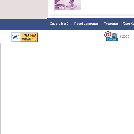
Χάρτης Ιστού
:
Προσβασιμότητα
:
Ταυτότητα
:
Όροι Χ
©2005