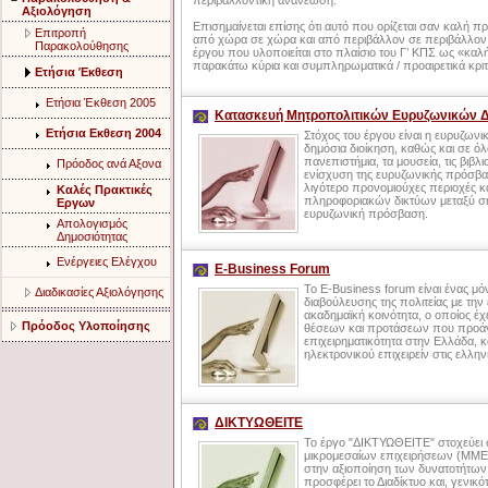
περιβαλλοντική ανανέωση.
Αξιολόγηση
Επισημαίνεται επίσης ότι αυτό που ορίζεται σαν καλή πρ
Επιτροπή
από χώρα σε χώρα και από περιβάλλον σε περιβάλλον.
Παρακολούθησης
έργου που υλοποιείται στο πλαίσιο του Γ’ ΚΠΣ ως «καλ
παρακάτω κύρια και συμπληρωματικά / προαιρετικά κριτ
Ετήσια Έκθεση
Ετήσια Έκθεση 2005
Κατασκευή Μητροπολιτικών Ευρυζωνικών 
Ετήσια Εκθεση 2004
Στόχος του έργου είναι η ευρυζων
δημόσια διοίκηση, καθώς και σε όλα
πανεπιστήμια, τα μουσεία, τις βιβλι
Πρόοδος ανά Αξονα
ενίσχυση της ευρυζωνικής πρόσβα
λιγότερο προνομιούχες περιοχές κ
Καλές Πρακτικές
πληροφοριακών δικτύων μεταξύ ση
Εργων
ευρυζωνική πρόσβαση.
Απολογισμός
Δημοσιότητας
Ενέργειες Ελέγχου
E-Βusiness Forum
Το E-Business forum είναι ένας μό
Διαδικασίες Αξιολόγησης
διαβούλευσης της πολιτείας με την 
ακαδημαϊκή κοινότητα, ο οποίος έχ
Πρόοδος Υλοποίησης
θέσεων και προτάσεων που προάγ
επιχειρηματικότητα στην Ελλάδα, κ
ηλεκτρονικού επιχειρείν στις ελληνι
ΔΙΚΤΥΩΘΕΙΤΕ
Το έργο "ΔΙΚΤΥΩΘΕΙΤΕ" στοχεύει 
μικρομεσαίων επιχειρήσεων (ΜΜΕ)
στην αξιοποίηση των δυνατοτήτων
προσφέρει το Διαδίκτυο και, γενικ