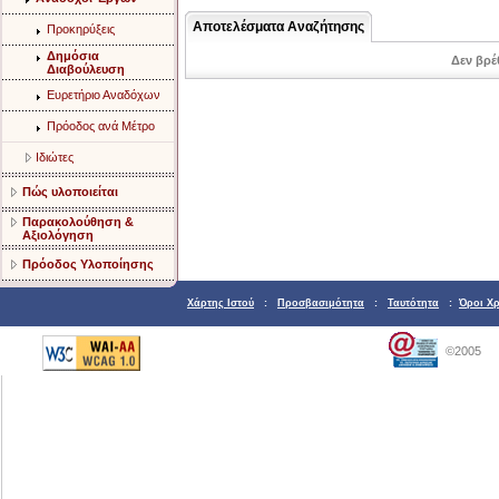
Αποτελέσματα Αναζήτησης
Προκηρύξεις
Δημόσια
Δεν βρέ
Διαβούλευση
Ευρετήριο Αναδόχων
Πρόοδος ανά Μέτρο
Ιδιώτες
Πώς υλοποιείται
Παρακολούθηση &
Αξιολόγηση
Πρόοδος Υλοποίησης
Χάρτης Ιστού
:
Προσβασιμότητα
:
Ταυτότητα
:
Όροι Χ
©2005