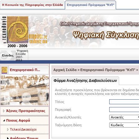
Η Κοινωνία της Πληροφορίας στην Ελλάδα
Επιχειρησιακό Πρόγραμμα "ΚτΠ"
Ψηφιακή
Ελλάδα
Είσοδος
2007-
2013
Επιχειρησιακό Π...
Αρχική Σελίδα
>
Επιχειρησιακό Πρόγραμμα "ΚτΠ"
>
Φόρμα Αναζήτησης Διαβουλεύσεων
Αναζητήστε προσκλήσεις που βρίσκονται σε δημόσια δι
κλειστές ή ανοιχτές προσκλήσεις και τρόπο ταξινόμησης
Τίτλος
Περιγραφή
Άξονες Προτεραιότητας
Ανοικτές/Κλειστές
Ποιους Αφορά
Ταξινόμηση Βάση:
Tελικοί Δικαιούχοι
Ανάδοχοι Έργων