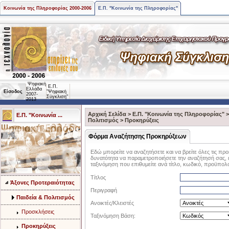
Κοινωνία της Πληροφορίας 2000-2006
Ε.Π. "Κοινωνία της Πληροφορίας"
Ψηφιακή
Ε.Π.
Ελλάδα
Είσοδος
"Ψηφιακή
2007-
Σύγκλιση"
2013
Αρχική Σελίδα
>
Ε.Π. "Κοινωνία της Πληροφορίας"
Ε.Π. "Κοινωνία ...
Πολιτισμός
>
Προκηρύξεις
Φόρμα Αναζήτησης Προκηρύξεων
Εδώ μπορείτε να αναζητήσετε και να βρείτε όλες τις προκ
δυνατότητα να παραμετροποιήσετε την αναζήτησή σας, επ
ταξινόμηση που επιθυμείτε ανά τίτλο, κωδικό, προϋπολ
Τίτλος
Άξονες Προτεραιότητας
Περιγραφή
Παιδεία & Πολιτισμός
Ανοικτές/Κλειστές
Προσκλήσεις
Ταξινόμηση Βάση:
Προκηρύξεις