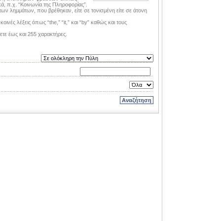
ικά, π.χ. “Κοινωνία της Πληροφορίας”.
ων λημμάτων, που βρέθηκαν, είτε σε τονισμένη είτε σε άτονη
ινές λέξεις όπως “the,” “it,” και “by” καθώς και τους
ετε έως και 255 χαρακτήρες.