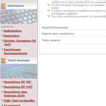
εισάγοντας τις λέξεις κλειδιά μέσα στα εισαγωγ
Τα αποτελέσματα περιλαμβάνουν τις αναφορές τ
Ωφελούμενοι
μορφή.
Η μηχανή αναζήτησης παραβλέπει αυτόματα τις κο
μονοψήφιους αριθμούς.
Σαν λέξεις αναζήτησης μπορείτε να συμπεριλάβ
Γονείς.gr
Θεματική Κατηγορία:
Διαβουλεύσεις
Κείμενο προς αναζήτηση:
Προκηρύξεις
Τύπος Αρχείου
Πρόοδος Υλοποίησης ΕΠ
"ΚτΠ"
Συμπλήρωμα
Προγραμματισμού
Τελικοί Δικαιούχοι
Προσκλήσεις ΕΠ "ΨΣ"
Προσκλήσεις ΕΠ "ΚτΠ"
Προσκλήσεις Διαχ.
Επάρκειας ΕΣΠΑ
Π185: Υλικό για Ημερίδες
Δημοσιότητα