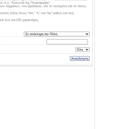
ικά, π.χ. “Κοινωνία της Πληροφορίας”.
ων λημμάτων, που βρέθηκαν, είτε σε τονισμένη είτε σε άτονη
ινές λέξεις όπως “the,” “it,” και “by” καθώς και τους
ετε έως και 255 χαρακτήρες.