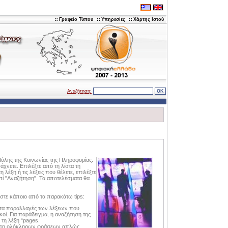
Γραφείο Τύπου
Υπηρεσίες
Χάρτης Ιστού
Αναζήτηση:
ύλης της Κοινωνίας της Πληροφορίας.
χνετε. Επιλέξτε από τη λίστα τη
λέξη ή τις λέξεις που θέλετε, επιλέξτε
πί "Αναζήτηση". Τα αποτελέσματα θα
στε κάποιο από τα παρακάτω tips:
ατα παραλλαγές των λέξεων που
κοί. Για παράδειγμα, η αναζήτηση της
 τη λέξη “pages.
τηση ολόκληρων φράσεων απλώς