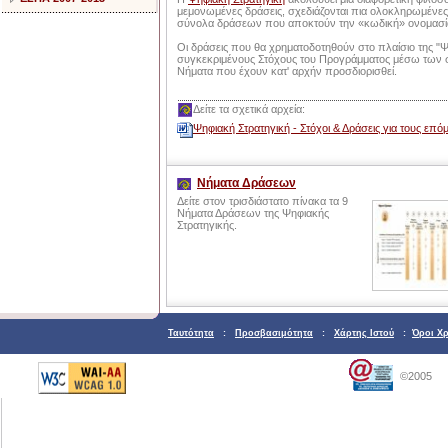
μεμονωμένες δράσεις, σχεδιάζονται πια ολοκληρωμένε
σύνολα δράσεων που αποκτούν την «κωδική» ονομασί
Οι δράσεις που θα χρηματοδοτηθούν στο πλαίσιο της "Ψ
συγκεκριμένους Στόχους του Προγράμματος μέσω των
Νήματα που έχουν κατ' αρχήν προσδιορισθεί.
Δείτε τα σχετικά αρχεία:
Ψηφιακή Στρατηγική - Στόχοι & Δράσεις για τους επό
Νήματα Δράσεων
Δείτε στον τρισδιάστατο πίνακα τα 9
Νήματα Δράσεων της Ψηφιακής
Στρατηγικής.
Ταυτότητα
:
Προσβασιμότητα
:
Χάρτης Ιστού
:
Όροι Χ
©2005