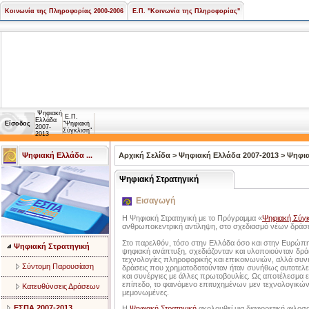
Κοινωνία της Πληροφορίας 2000-2006
Ε.Π. "Κοινωνία της Πληροφορίας"
Ψηφιακή
Ε.Π.
Ελλάδα
Είσοδος
"Ψηφιακή
2007-
Σύγκλιση"
2013
Ψηφιακή Ελλάδα ...
Αρχική Σελίδα
>
Ψηφιακή Ελλάδα 2007-2013
>
Ψηφια
Ψηφιακή Στρατηγική
Εισαγωγή
Η Ψηφιακή Στρατηγική με το Πρόγραμμα «
Ψηφιακή Σύγ
ανθρωποκεντρική αντίληψη, στο σχεδιασμό νέων δράσε
Στο παρελθόν, τόσο στην Ελλάδα όσο και στην Ευρώπη 
Ψηφιακή Στρατηγική
ψηφιακή ανάπτυξη, σχεδιάζονταν και υλοποιούνταν δράσ
τεχνολογίες πληροφορικής και επικοινωνιών, αλλά συ
Σύντομη Παρουσίαση
δράσεις που χρηματοδοτούνταν ήταν συνήθως αυτοτελεί
και συνέργιες με άλλες πρωτοβουλίες. Ως αποτέλεσμα
επίπεδο, το φαινόμενο επιτυχημένων μεν τεχνολογικώ
Κατευθύνσεις Δράσεων
μεμονωμένες.
ΕΣΠΑ 2007-2013
Η
Ψηφιακή Στρατηγική
ακολουθεί μια διαφορετική φιλοσ