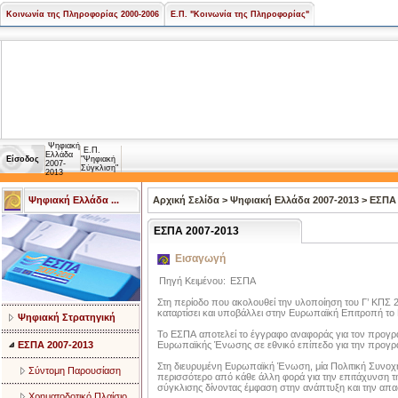
Κοινωνία της Πληροφορίας 2000-2006
Ε.Π. "Κοινωνία της Πληροφορίας"
Ψηφιακή
Ε.Π.
Ελλάδα
Είσοδος
"Ψηφιακή
2007-
Σύγκλιση"
2013
Ψηφιακή Ελλάδα ...
Αρχική Σελίδα
>
Ψηφιακή Ελλάδα 2007-2013
>
ΕΣΠΑ 
ΕΣΠΑ 2007-2013
Εισαγωγή
Πηγή Κειμένου:
ΕΣΠΑ
Στη περίοδο που ακολουθεί την υλοποίηση του Γ’ ΚΠΣ 
καταρτίσει και υποβάλλει στην Ευρωπαϊκή Επιτροπή το 
Ψηφιακή Στρατηγική
Το ΕΣΠΑ αποτελεί το έγγραφο αναφοράς για τον προγρ
ΕΣΠΑ 2007-2013
Ευρωπαϊκής Ένωσης σε εθνικό επίπεδο για την προγρα
Στη διευρυμένη Ευρωπαϊκή Ένωση, μία Πολιτική Συνοχή
Σύντομη Παρουσίαση
περισσότερο από κάθε άλλη φορά για την επιτάχυνση τ
σύγκλισης δίνοντας έμφαση στην ανάπτυξη και την απ
Χρηματοδοτικό Πλαίσιο