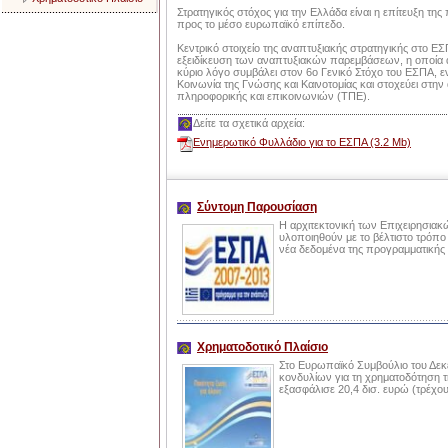
Στρατηγικός στόχος για την Ελλάδα είναι η επίτευξη τη
προς το μέσο ευρωπαϊκό επίπεδο.
Κεντρικό στοιχείο της αναπτυξιακής στρατηγικής στο ΕΣ
εξειδίκευση των αναπτυξιακών παρεμβάσεων, η οποία α
κύριο λόγο συμβάλει στον 6ο Γενικό Στόχο του ΕΣΠΑ, ε
Κοινωνία της Γνώσης και Καινοτομίας και στοχεύει στη
πληροφορικής και επικοινωνιών (ΤΠΕ).
Δείτε τα σχετικά αρχεία:
Ενημερωτικό Φυλλάδιο για το ΕΣΠΑ (3.2 Mb)
Σύντομη Παρουσίαση
Η αρχιτεκτονική των Επιχειρησια
υλοποιηθούν με το βέλτιστο τρόπο
νέα δεδομένα της προγραμματικής
Χρηματοδοτικό Πλαίσιο
Στο Ευρωπαϊκό Συμβούλιο του Δεκε
κονδυλίων για τη χρηματοδότηση τ
εξασφάλισε 20,4 δισ. ευρώ (τρέχου