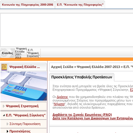
Κοινωνία της Πληροφορίας 2000-2006
Ε.Π. "Κοινωνία της Πληροφορίας"
Ψηφιακή
Ε.Π.
Ελλάδα
Είσοδος
"Ψηφιακή
2007-
Σύγκλιση"
2013
Ψηφιακή Ελλάδα ...
Αρχική Σελίδα
>
Ψηφιακή Ελλάδα 2007-2013
>
Ε.Π. 
Προσκλήσεις Υποβολής Προτάσεων
Στην ενότητα αυτή μπορείτε να βρείτε όλες τις Προσκλ
Επιχειρησιακού Προγράμματος «Ψηφιακή Σύγκλιση»,
Ε
Οι
Δράσεις
που θα χρηματοδοτηθούν στο πλαίσιο της Ψηφ
συγκεκριμένους Στόχους του προγράμματος μέσω των 
"
Νήματα
", δηλαδή τις ολοκληρωμένες παρεμβάσεις που σ
Ψηφιακή Στρατηγική
αποτελούνται από σύνολα δράσεων.
Διαβάστε τις Συχνές Ερωτήσεις (FAQ)
Ε.Π. "Ψηφιακή Σύγκλιση"
Δείτε τον Κατάλογο των Δικαιούχων των Ενταγμέ
Σύντομη Παρουσίαση
Προσκλήσεις