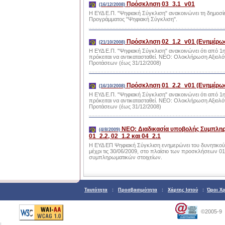
Πρόσκληση 03_3.1_v01
(16/12/2008)
Η ΕΥΔ Ε.Π. "Ψηφιακή Σύγκλιση" ανακοινώνει τη δημοσ
Προγράμματος "Ψηφιακή Σύγκλιση".
Πρόσκληση 02_1.2_v01 (Ενημέρωσ
(21/10/2008)
Η ΕΥΔ Ε.Π. "Ψηφιακή Σύγκλιση" ανακοινώνει ότι από 1η
πρόκειται να αντικατασταθεί. ΝΕΟ: Ολοκλήρωση Αξι
Προτάσεων (έως 31/12/2008)
Πρόσκληση 01_2.2_v01 (Ενημέρωσ
(16/10/2008)
Η ΕΥΔ Ε.Π. "Ψηφιακή Σύγκλιση" ανακοινώνει ότι από 1η
πρόκειται να αντικατασταθεί. NEO: Ολοκλήρωση Αξι
Προτάσεων (έως 31/12/2008)
NEO: Διαδικασία υποβολής Συμπληρ
(4/8/2009)
01_2.2, 02_1.2 και 04_2.1
Η ΕΥΔ ΕΠ Ψηφιακή Σύγκλιση ενημερώνει του δυνητικού
μέχρι τις 30/06/2009, στο πλαίσιο των προσκλήσεων 01_
συμπληρωματικών στοιχείων.
Ταυτότητα
:
Προσβασιμότητα
:
Χάρτης Ιστού
:
Όροι Χ
©2005-9