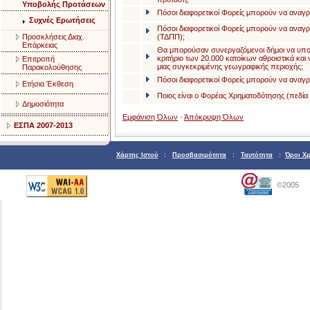
Υποβολής Προτάσεων
Πόσοι διαφορετικοί Φορείς μπορούν να αναγρά
Συχνές Ερωτήσεις
Πόσοι διαφορετικοί Φορείς μπορούν να αναγρ
Προσκλήσεις Διαχ.
(ΤΔΠΠ);
Επάρκειας
Θα μπορούσαν συνεργαζόμενοι δήμοι να υπο
κριτήριο των 20.000 κατοίκων αθροιστικά κα
Επιτροπή
μιας συγκεκριμένης γεωγραφικής περιοχής;
Παρακολούθησης
Πόσοι διαφορετικοί Φορείς μπορούν να αναγρά
Ετήσια Έκθεση
Ποιος είναι ο Φορέας Χρηματοδότησης (πεδία 
Δημοσιότητα
Εμφάνιση Όλων
-
Άπόκρυψη Όλων
ΕΣΠΑ 2007-2013
Χάρτης Ιστού
:
Προσβασιμότητα
:
Ταυτότητα
:
Όροι Χ
©2005