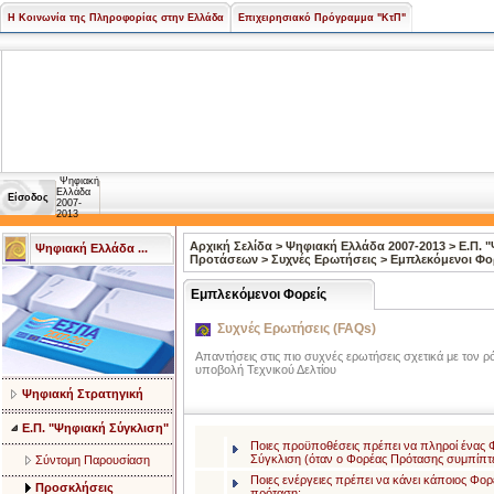
Η Κοινωνία της Πληροφορίας στην Ελλάδα
Επιχειρησιακό Πρόγραμμα "ΚτΠ"
Ψηφιακή
Ελλάδα
Είσοδος
2007-
2013
Αρχική Σελίδα
>
Ψηφιακή Ελλάδα 2007-2013
>
Ε.Π. 
Ψηφιακή Ελλάδα ...
Προτάσεων
>
Συχνές Ερωτήσεις
>
Εμπλεκόμενοι Φο
Εμπλεκόμενοι Φορείς
Συχνές Ερωτήσεις (FAQs)
Απαντήσεις στις πιο συχνές ερωτήσεις σχετικά με τον
υποβολή Τεχνικού Δελτίου
Ψηφιακή Στρατηγική
Ε.Π. "Ψηφιακή Σύγκλιση"
Ποιες προϋποθέσεις πρέπει να πληροί ένας 
Σύγκλιση (όταν ο Φορέας Πρότασης συμπίπτει
Σύντομη Παρουσίαση
Ποιες ενέργειες πρέπει να κάνει κάποιος Φορ
Προσκλήσεις
πρόταση;