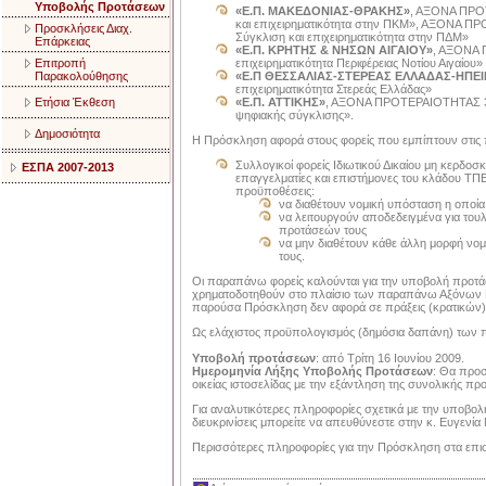
Υποβολής Προτάσεων
«Ε.Π. ΜΑΚΕΔΟΝΙΑΣ-ΘΡΑΚΗΣ»
, ΑΞΟΝΑ ΠΡΟ
και επιχειρηματικότητα στην ΠΚΜ», ΑΞΟΝΑ 
Προσκλήσεις Διαχ.
Σύγκλιση και επιχειρηματικότητα στην ΠΔΜ»
Επάρκειας
«Ε.Π. ΚΡΗΤΗΣ & ΝΗΣΩΝ ΑΙΓΑΙΟΥ»
, ΑΞΟΝΑ 
επιχειρηματικότητα Περιφέρειας Νοτίου Αιγαίου»
Επιτροπή
«Ε.Π ΘΕΣΣΑΛΙΑΣ-ΣΤΕΡΕΑΣ ΕΛΛΑΔΑΣ-ΗΠΕ
Παρακολούθησης
επιχειρηματικότητα Στερεάς Ελλάδας»
«Ε.Π. ΑΤΤΙΚΗΣ»
, ΑΞΟΝΑ ΠΡΟΤΕΡΑΙΟΤΗΤΑΣ 3: «
Ετήσια Έκθεση
ψηφιακής σύγκλισης».
Δημοσιότητα
Η Πρόσκληση αφορά στους φορείς που εμπίπτουν στις 
Συλλογικοί φορείς Ιδιωτικού Δικαίου μη κερδοσ
ΕΣΠΑ 2007-2013
επαγγελματίες και επιστήμονες του κλάδου ΤΠΕ
προϋποθέσεις:
να διαθέτουν νομική υπόσταση η οποία
να λειτουργούν αποδεδειγμένα για του
προτάσεών τους
να μην διαθέτουν κάθε άλλη μορφή νο
τους.
Οι παραπάνω φορείς καλούνται για την υποβολή προτά
χρηματοδοτηθούν στo πλαίσιο των παραπάνω Αξόνων 
παρούσα Πρόσκληση δεν αφορά σε πράξεις (κρατικών
Ως ελάχιστος προϋπολογισμός (δημόσια δαπάνη) των π
Υποβολή προτάσεων
: από Τρίτη 16 Ιουνίου 2009.
Ημερομηνία Λήξης Υποβολής Προτάσεων
: Θα προσ
οικείας ιστοσελίδας με την εξάντληση της συνολικής π
Για αναλυτικότερες πληροφορίες σχετικά με την υποβ
διευκρινίσεις μπορείτε να απευθύνεστε στην κ. Ευγενία 
Περισσότερες πληροφορίες για την Πρόσκληση στα επι