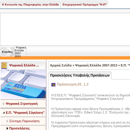
Η Κοινωνία της Πληροφορίας στην Ελλάδα
Επιχειρησιακό Πρόγραμμα "ΚτΠ"
Ψηφιακή
Ελλάδα
Είσοδος
2007-
2013
Ψηφιακή Ελλάδα ...
Αρχική Σελίδα
>
Ψηφιακή Ελλάδα 2007-2013
>
Ε.Π. 
Προσκλήσεις Υποβολής Προτάσεων
Πρόσκληση 05_1.3
Η ΕΥΔ Ε.Π. "Ψηφιακή Σύγκλιση" ανακοινώνει τη δημοσ
Επιχειρησιακού Προγράμματος "Ψηφιακή Σύγκλιση".
Ψηφιακή Στρατηγική
Η Πρόσκληση αφορά στον Άξονα Προτεραιότητας 1: «Βε
αξιοποίηση των ΤΠΕ», Ειδικό Στόχο 1.3: "Ενίσχυση τη
Ε.Π. "Ψηφιακή Σύγκλιση"
Ελληνική Οικονομία:
Σύντομη Παρουσίαση
Η παρούσα Πρόσκληση αξιοποιεί πόρους και από τα πα
Προγράμματα (από συγκεκριμένους άξονες προτεραιότη
Προσκλήσεις