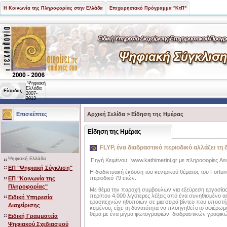
Η Κοινωνία της Πληροφορίας στην Ελλάδα
Επιχειρησιακό Πρόγραμμα "ΚτΠ"
Ψηφιακή
Ελλάδα
Είσοδος
2007-
2013
Επισκέπτες
Αρχική Σελίδα
>
Είδηση της Ημέρας
Είδηση της Ημέρας
FLYP, ένα διαδραστικό περιοδικό αλλάζει τη
Ψηφιακή Ελλάδα
Πηγή Κειμένου:
www.kathimerini.gr με πληροφορίες As
ΕΠ "Ψηφιακή Σύγκλιση"
Η διαδικτυακή έκδοση του κεντρικού θέματος του Fortu
περιοδικό 79 ετών.
ΕΠ "Κοινωνία της
Πληροφορίας"
Με θέμα την παροχή συμβουλών για εξεύρεση εργασίας 
περίπου 4.000 λιγότερες λέξεις από ένα συνηθισμένο α
Ειδική Υπηρεσία
ερασιτεχνών ηθοποιών σε μια σειρά βίντεο που υποστήρι
Διαχείρισης
κειμένου, είχε τη δυνατότητα να πλοηγηθεί στο αφιέρωμα
θέμα με ένα μίγμα φωτογραφιών, διαδραστικών γραφικών
Ειδική Γραμματεία
Ψηφιακού Σχεδιασμού