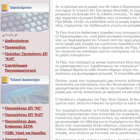
Αν το ερώτημα για τη μορφή που θα πάρει η δημοσιογρ
Ωφελούμενοι
που έφερε το Ίντερνετ δεν έχει ακόμη απαντηθεί, το εγχ
μπορούσε να είναι μία από τις πιθανές επιλογές. Το αφ
είχε σημαντική εξωτερική βοήθεια στην υλοποίηση του. Μ
Flyp Media, ελπίζει να καταστήσει αυτή τη μορφή παρο
τάση, παρέχοντας την εξειδικευμένη γνώση και εμπειρία
Το Flyp είναι ένα διαδικτυακό περιοδικό που λειτουργεί
Γονείς.gr
Οι δημοσιογράφοι του, κατά βάση εξωτερικοί συνεργάτες,
τους ως δημιουργήματα του Ίντερνετ από την αρχή μέχρι 
Διαβουλεύσεις
απλή γραφή μιας ιστορίας και η μετέπειτα προσθήκη ενό
Προκηρύξεις
μουσικού κομματιού», εξηγεί ο αρχισυντάκτης του Flyp, 
την εξεύρεση του καλύτερου τρόπου εξιστόρησης και π
Πρόοδος Υλοποίησης ΕΠ
τη χρήση πολυμέσων».
"ΚτΠ"
Το Flyp, που λειτουργεί με μόνιμο προσωπικό δέκα περ
Συμπλήρωμα
τα χαρακτηριστικά των παραδοσιακών του «προγόνων"¨.
με διάφορα θέματα σε κάθε δεκαπενθήμερο τεύχος του, α
Προγραμματισμού
αναλύσεις και φωτογραφικά ρεπορτάζ. Η ιστοσελίδα μάλι
Τελικοί Δικαιούχοι
Ωστόσο, χωρίς τους περιορισμούς μιας έντυπης έκδοσης, 
απεικόνισης και εξιστόρησης που δεν θα μπορούσαν να 
χρησιμοποιείται από τους συντάκτες του περιοδικού. Ο 
μορφή μιας απλής απεικόνισης με αφήγηση και μια σειρ
Ο διευθύνων σύμβουλος του Flyp, Άλαν Στόγκα, δε θεωρε
γραπτό λόγο, αλλά ότι επιδιώκει να εμπλέξει το κοινό 
Προσκλήσεις ΕΠ "ΨΣ"
Τον περασμένο Απρίλιο, το Fortune δημοσίευσε μια έρε
ιστορία παρουσάιστηκε στην ιστοσελίδα του περιοδικού, 
Προσκλήσεις ΕΠ "ΚτΠ"
επισκέπτες είχαν την επιλογή να δουν την εικαστική εκδ
Προσκλήσεις Διαχ.
μια φωτογραφία του Mέιντοφ και τα περιεχόμενα του θέμα
βίντεο που προσομοίαζε δελτίο ειδήσεων, εξηγούσε την 
Επάρκειας ΕΣΠΑ
λέξεων, δημιούργησε ένα εικαστικό περιβάλλον με κου
ιστορίας, ενώ τελείωνε με ένα κουίζ για τις μεγαλύτερες
Π185: Υλικό για Ημερίδες
Δημοσιότητα
Θα μπορούσε αυτή να είναι η μορφή των περιοδικών το