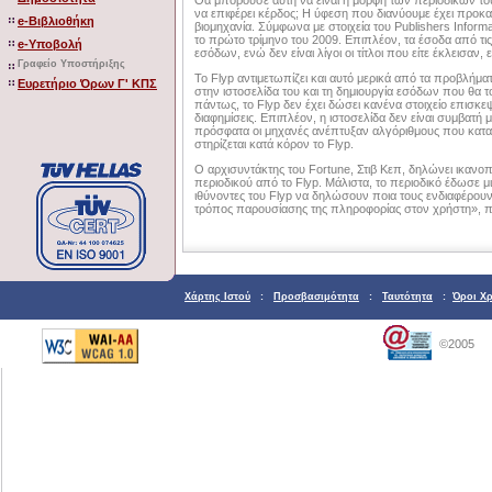
να επιφέρει κέρδος; Η ύφεση που διανύουμε έχει προκ
e-Βιβλιοθήκη
βιομηχανία. Σύμφωνα με στοιχεία του Publishers Inform
το πρώτο τρίμηνο του 2009. Επιπλέον, τα έσοδα από τις
e-Υποβολή
εσόδων, ενώ δεν είναι λίγοι οι τίτλοι που είτε έκλεισαν,
Γραφείο Υποστήριξης
Το Flyp αντιμετωπίζει και αυτό μερικά από τα προβλή
Ευρετήριο Όρων Γ' ΚΠΣ
στην ιστοσελίδα του και τη δημιουργία εσόδων που θα 
πάντως, το Flyp δεν έχει δώσει κανένα στοιχείο επισκε
διαφημίσεις. Επιπλέον, η ιστοσελίδα δεν είναι συμβατή 
πρόσφατα οι μηχανές ανέπτυξαν αλγόριθμους που καταχ
στηρίζεται κατά κόρον το Flyp.
Ο αρχισυντάκτης του Fortune, Στιβ Κεπ, δηλώνει ικανο
περιοδικού από το Flyp. Μάλιστα, το περιοδικό έδωσε μ
ιθύνοντες του Flyp να δηλώσουν ποια τους ενδιαφέρουν
τρόπος παρουσίασης της πληροφορίας στον χρήστη», πρ
Χάρτης Ιστού
:
Προσβασιμότητα
:
Ταυτότητα
:
Όροι Χ
©2005