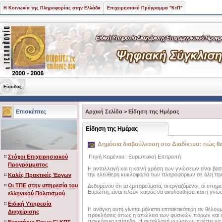
Η Κοινωνία της Πληροφορίας στην Ελλάδα
Επιχειρησιακό Πρόγραμμα "ΚτΠ"
Είσοδος
Επισκέπτες
Αρχική Σελίδα
>
Είδηση της Ημέρας
Είδηση της Ημέρας
Δημόσια διαβούλευση στο Διαδίκτυο: πώς 
Στόχοι Επιχειρησιακού
Πηγή Κειμένου:
Ευρωπαϊκή Επιτροπή
Προγράμματος
Η ανταλλαγή και η κοινή χρήση των γνώσεων είναι βασι
την ελεύθερη κυκλοφορία των πληροφοριών σε όλη τ
Καλές Πρακτικές Έργων
Οι ΤΠΕ στην υπηρεσία του
Δεδομένου ότι τα εμπορεύματα, οι εργαζόμενοι, οι υπηρ
Ευρώπη, είναι πλέον καιρός να ακολουθήσει και η γνώ
ελληνικού Πολιτισμού
Ειδική Υπηρεσία
Η ανάγκη αυτή γίνεται μάλιστα επιτακτικότερη αν θέλου
Διαχείρισης
προκλήσεις όπως η απώλεια των φυσικών πόρων και η
παγκόσμιο επίπεδο. Η ανταλλαγή γνώσεων πρέπει να γ