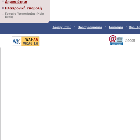
Δημοσιότητα
Ηλεκτρονική Υποβολή
Γραφείο Υποστήριξης (Help
Desk)
Χάρτης Ιστού
:
Προσβασιμότητα
:
Ταυτότητα
:
Όροι Χ
©2005