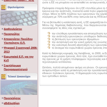
Ευρετήριο Όρων Γ' ΚΠΣ
ώστε η ΕΕ να μπορέσει να αντισταθεί σε ανταγωνιστές τη
Ωφελούμενοι
Πρόσφατα στοιχεία δείχνουν ότι η ΕΕ επενδύει μόνο το
έρευνα και την ανάπτυξη, ποσοστό κατά πολύ χαμηλότε
στόχο. Μόνο το 50% περίπου των ερευνητών της εργάζον
σύγκριση με 70% και 80% στην Ιαπωνία και τις ΗΠΑ αντ
Για να βελτιωθεί η κατάσταση αυτή, η ΕΕ οραματίζεται 
Μέσω της δημόσιας διαβούλευσης που διοργανώνεται στ
συνεισφέρετε τις ιδέες σας σχετικά με:
Διαβουλεύσεις
την ελεύθερη εγκατάσταση και απασχόληση τ
Προκηρύξεις
την ανάπτυξη ερευνητικών υποδομών διεθνούς
Απεικονίσεις Προόδου
τη βελτίωση των ερευνητικών ιδρυμάτων·
την ανταλλαγή και την κοινή χρήση της γνώσης
Υλοποίησης Ε.Π.
την καλύτερη δυνατή αξιοποίηση των ερευνητι
το άνοιγμα του ευρωπαϊκού χώρου έρευνας στ
Ψηφιακή Στρατηγική 2006-
2013
Κατά τη διάσκεψη κορυφής της Λισαβόνας, το 2000, οι Ε
ευρωπαϊκού χώρου έρευνας. Από τότε, έχει συσταθεί έν
Ευρωπαϊκά Ε.Π. για την
της έρευνας με τη χρήση πλατφορμών τεχνολογίας και έχ
ΚτΠ
τεχνολογικού ινστιτούτου.
Συμπλήρωμα
Ωστόσο, πολλά απομένουν ακόμη να γίνουν. Οι ερευν
Προγραμματισμού
αντιμετωπίζουν κατά τη μετακίνηση και την εγκατάστασ
εθνικών πολιτικών έρευνας. Η δημιουργία ενός ευρωπα
των εμποδίων αυτών.
Τελικοί Δικαιούχοι
Προσκλήσεις
eΒιβλιοθήκη