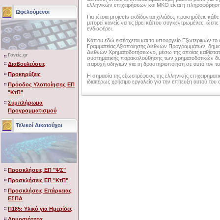
ελληνικών επιχειρήσεων και ΜΚΟ είναι η πληροφόρηση
Ωφελούμενοι
Για τέτοια projects εκδίδονται χιλιάδες προκηρύξεις κάθε
μπορεί κανείς να τις βρει κάπου συγκεντρωμένες, ώστε 
ενδιαφέρει.
Κάπου εδώ εισέρχεται και το υπουργείο Εξωτερικών το 
Γραμματείας Αξιοποίησης Διεθνών Προγραμμάτων, δημι
Διεθνών Χρηματοδοτήσεων», μέσω της οποίας καθίστατα
Γονείς.gr
συστηματικής παρακολούθησης των χρηματοδοτικών δυ
Διαβουλεύσεις
παροχή οδηγιών για τη δραστηριοποίηση σε αυτό τον το
Προκηρύξεις
Η σημασία της εξωστρέφειας της ελληνικής επιχειρηματι
ιδιαιτέρως χρήσιμο εργαλείο για την επίτευξη αυτού του 
Πρόοδος Υλοποίησης ΕΠ
"ΚτΠ"
Συμπλήρωμα
Προγραμματισμού
Τελικοί Δικαιούχοι
Προσκλήσεις ΕΠ "ΨΣ"
Προσκλήσεις ΕΠ "ΚτΠ"
Προσκλήσεις Επάρκειας
ΕΣΠΑ
Π185: Υλικό για Ημερίδες
Δημοσιότητα