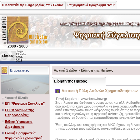
Η Κοινωνία της Πληροφορίας στην Ελλάδα
Επιχειρησιακό Πρόγραμμα "ΚτΠ"
Ψηφ.
Ελλάδα
Είσοδος
2007-
2013
Επισκέπτες
Αρχική Σελίδα
>
Είδηση της Ημέρας
Είδηση της Ημέρας
Δικτυακή Πύλη Διεθνών Χρηματοδοτήσεων
Ψηφιακή Ελλάδα
Πηγή Κειμένου:
www.knowhow.gr
Στο πλαίσιο της διεθνούς συνεργασίας και αλληλοβοήθε
ΕΠ "Ψηφιακή Σύγκλιση"
διαχειρίζονται κάθε χρόνο κονδύλια «εξωτερικής βοήθε
ΕΠ "Κοινωνία της
αυτά επικεντρώνονται σε διάφορους τομείς όπως το περιβ
και οι νέες τεχνολογίες, η αγροτική ανάπτυξη, η εκπαίδε
Πληροφορίας"
παρέχουν τη δυνατότητα χρηματοδότησης ενεργειών (pr
Ειδική Υπηρεσία
Έτσι, οι ελληνικές επιχειρήσεις και ΜΚΟ έχουν τη δυνα
Διαχείρισης
τη γεωγραφική τους εμβέλεια, συνεργαζόμενες με ισχυ
Ειδική Γραμματεία
Ψηφιακού Σχεδιασμού
Ωστόσο, όπως όλοι καταλαβαίνουμε, βασικό ρόλο για τ