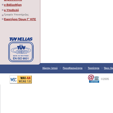
e-Βιβλιοθήκη
e-Υποβολή
Γραφείο Υποστήριξης
Ευρετήριο Όρων Γ' ΚΠΣ
Χάρτης Ιστού
:
Προσβασιμότητα
:
Ταυτότητα
:
Όροι Χ
©2005