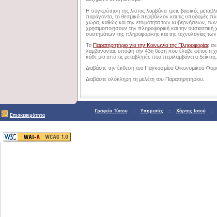
Η συγκρότηση της λίστας λαμβάνει τρεις βασικές μεταβλ
παράγοντα, το θεσμικό περιβάλλον και τις υποδομές πλ
χώρα, καθώς και την ετοιμότητα των κυβερνήσεων, των 
χρησιμοποιήσουν την πληροφορική και την ουσιαστική 
συστημάτων της πληροφορικής και της τεχνολογίας των
Το
Παρατηρητήριο για την Κοινωνία της Πληροφορίας
ανέ
λαμβάνοντας υπόψη την 43η θέση που έλαβε φέτος η χώ
κάθε μια από τις μεταβλητές που περιλαμβάνει ο δείκτης
Διαβάστε την έκθεση του Παγκοσμίου Οικονομικού Φόρ
Διαβάστε ολόκληρη τη μελέτη του Παρατηρητηρίου.
Γραφείο Τύπου
:
Υπηρεσίες
:
Χάρτης Ιστού
Επισκεψιμότητα