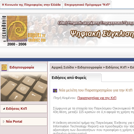
Η Κοινωνία της Πληροφορίας στην Ελλάδα
Επιχειρησιακό Πρόγραμμα "ΚτΠ"
Ειδησεογραφία
Αρχική Σελίδα
>
Ειδησεογραφία
>
Ειδήσεις ΚτΠ
>
Ει
Ειδήσεις από Φορείς
Νέα μελέτη του Παρατηρητηρίου για την ΚτΠ
Πηγή Κειμένου:
Παρατηρητήριο για την ΚτΠ
Σύμφωνα με τα στοιχεία του Παγκόσμιου Οικονομικού 
Ειδήσεις ΚτΠ
43η θέση, μεταξύ 115 κρατών σε ό,τι αφορά τη χρήση τ
Νέα Portal
Η έκθεση αποτελεί τμήμα της Παγκόσμιας Έκθεσης για 
Information Technology Report) και προσδιορίζει την τ
αξιοποίηση των δυνατοτήτων που προσφέρει η χρήση τ
αυξημένο ανταγωνισμό.