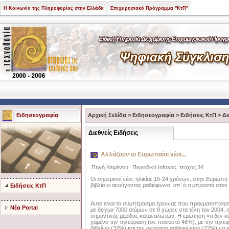
Η Κοινωνία της Πληροφορίας στην Ελλάδα
Επιχειρησιακό Πρόγραμμα "ΚτΠ"
Ειδησεογραφία
Αρχική Σελίδα
>
Ειδησεογραφία
>
Ειδήσεις ΚτΠ
>
Δι
Διεθνείς Ειδήσεις
Αλλάζουν οι Ευρωπαίοι νέοι...
Πηγή Κειμένου:
Περιοδικό Infosoc, τεύχος 34
Οι σημερινοί νέοι, ηλικίας 15-24 χρόνων, στην Ευρώπ
βιβλία κι ακούγοντας ραδιόφωνο, απ’ ό,τι μπροστά στον 
Ειδήσεις ΚτΠ
Αυτό είναι το συμπέρασμα έρευνας που πραγματοποίησ
Νέα Portal
με δείγμα 7000 ατόμων σε 8 χώρες στα τέλη του 2004, σ
σημαντικής μερίδας καταναλωτών. Η ερώτηση «τι δεν κά
χαμένο την τηλεόραση (σε ποσοστό 46%), με την τηλε
βιβλίων (32%) και την ακρόαση ραδιοφώνου (22%) να 