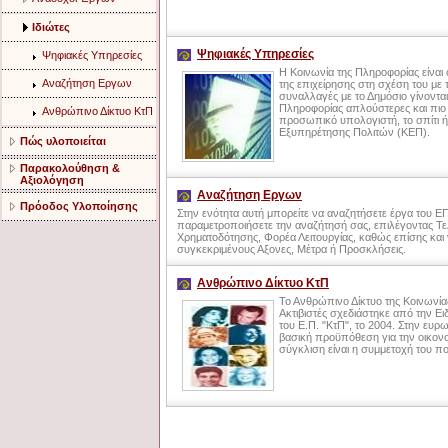
Ιδιώτες
Ψηφιακές Υπηρεσίες
Ψηφιακές Υπηρεσίες
Η Κοινωνία της Πληροφορίας είναι 
Αναζήτηση Εργων
της επιχείρησης στη σχέση του με τ
συναλλαγές με το Δημόσιο γίνονται
Πληροφορίας απλούστερες και πιο
Ανθρώπινο Δίκτυο ΚτΠ
προσωπικό υπολογιστή, το σπίτι ή 
Εξυπηρέτησης Πολιτών (ΚΕΠ).
Πώς υλοποιείται
Παρακολούθηση &
Αξιολόγηση
Αναζήτηση Εργων
Πρόοδος Υλοποίησης
Στην ενότητα αυτή μπορείτε να αναζητήσετε έργα του Ε
παραμετροποιήσετε την αναζήτησή σας, επιλέγοντας Τε
Χρηματοδότησης, Φορέα Λειτουργίας, καθώς επίσης και 
συγκεκριμένους Αξονες, Μέτρα ή Προσκλήσεις.
Ανθρώπινο Δίκτυο ΚτΠ
Το Ανθρώπινο Δίκτυο της Κοινωνία
Ακτιβιστές σχεδιάστηκε από την Ει
του Ε.Π. "ΚτΠ", το 2004. Στην ευ
βασική προϋπόθεση για την οικονο
σύγκλιση είναι η συμμετοχή του πο