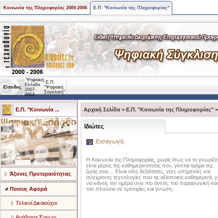
Κοινωνία της Πληροφορίας 2000-2006
Ε.Π. "Κοινωνία της Πληροφορίας"
Ψηφιακή
Ε.Π.
Ελλάδα
Είσοδος
"Ψηφιακή
2007-
Σύγκλιση"
2013
Ε.Π. "Κοινωνία ...
Αρχική Σελίδα
>
Ε.Π. "Κοινωνία της Πληροφορίας"
Ιδιώτες
Εισαγωγή
Η Κοινωνία της Πληροφορίας, χωρίς ίσως να το γνωρίζει
είναι μέρος της καθημερινότητας σου, γίνεται τμήμα της
ζωής σου… Είναι νέες δεξιότητες, νέες υπηρεσίες και
Άξονες Προτεραιότητας
σύγχρονες τεχνολογίες που τις αξιοποιείς καθημερινά, γ
να κάνεις την ημέρα σου πιο άνετη, πιο παραγωγική και
Ποιους Αφορά
πιο πλούσια σε εμπειρίες και γνώση.
Tελικοί Δικαιούχοι
Ανάδοχοι Έργων