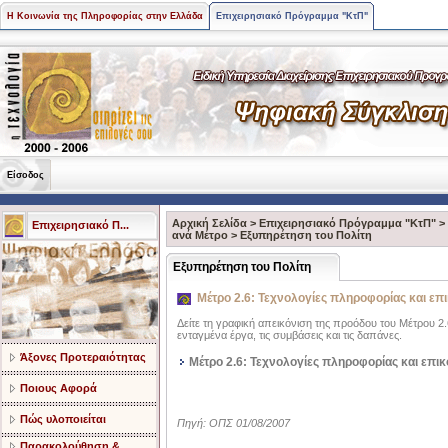
Η Κοινωνία της Πληροφορίας στην Ελλάδα
Επιχειρησιακό Πρόγραμμα "ΚτΠ"
Είσοδος
Αρχική Σελίδα
>
Επιχειρησιακό Πρόγραμμα "ΚτΠ"
>
Επιχειρησιακό Π...
ανά Μέτρο
>
Εξυπηρέτηση του Πολίτη
Εξυπηρέτηση του Πολίτη
Μέτρο 2.6: Τεχνολογίες πληροφορίας και επ
Δείτε τη γραφική απεικόνιση της προόδου του Μέτρου 2
ενταγμένα έργα, τις συμβάσεις και τις δαπάνες.
Άξονες Προτεραιότητας
Μέτρο 2.6: Τεχνολογίες πληροφορίας και επικ
Ποιους Αφορά
Πώς υλοποιείται
Πηγή: ΟΠΣ 01/08/2007
Παρακολούθηση &