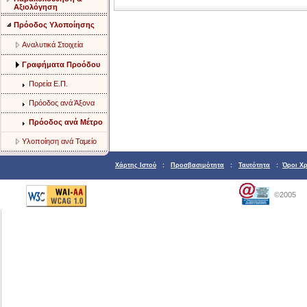
Αξιολόγηση
Πρόοδος Υλοποίησης
Aναλυτικά Στοιχεία
Γραφήματα Προόδου
Πορεία Ε.Π.
Πρόοδος ανά Άξονα
Πρόοδος ανά Μέτρο
Υλοποίηση ανά Ταμείο
Χάρτης Ιστού
:
Προσβασιμότητα
:
Ταυτότητα
:
Όροι Χ
©2005