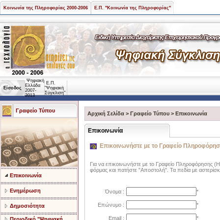
Κοινωνία της Πληροφορίας 2000-2006
Ε.Π. "Κοινωνία της Πληροφορίας"
Ψηφιακή
Ε.Π.
Ελλάδα
Είσοδος
"Ψηφιακή
2007-
Σύγκλιση"
2013
Γραφείο Τύπου
Αρχική Σελίδα
>
Γραφείο Τύπου
>
Επικοινωνία
Επικοινωνία
Επικοινωνήστε με το Γραφείο Πληροφόρη
Για να επικοινωνήστε με το Γραφείο Πληροφόρησης (H
φόρμας και πατήστε "Αποστολή". Τα πεδία με αστερίσκ
Επικοινωνία
Ενημέρωση
Όνομα :
*
Επώνυμο :
*
Δημοσιότητα
Email :
*
Περιοδικό "Ψηφιακή