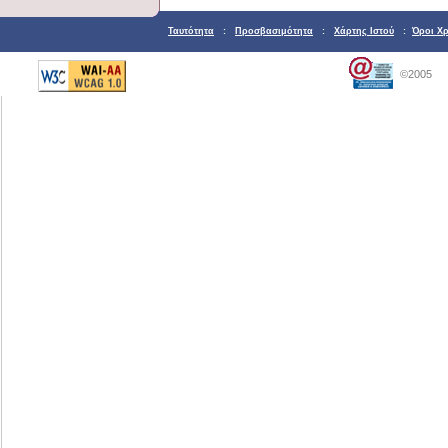
Ταυτότητα
:
Προσβασιμότητα
:
Χάρτης Ιστού
:
Όροι Χ
©2005