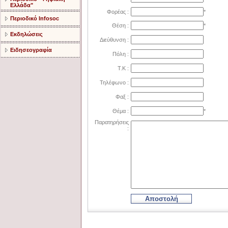
Ελλάδα"
Φορέας :
*
Περιοδικό Infosoc
Θέση :
*
Εκδηλώσεις
Διεύθυνση :
Ειδησεογραφία
Πόλη :
Τ.Κ :
Τηλέφωνο :
Φαξ :
Θέμα :
*
Παρατηρήσεις
:
Αποστολή