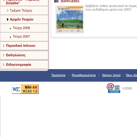
Τεύχη 2007
Ελλάδα"
Διαβάστε online αναλυτικά τα περ
που εκδόθηκαν μέσα στο 2007.
Τρέχον Τεύχος
Αρχείο Τευχών
Τεύχη 2008
Τεύχη 2007
Περιοδικό Infosoc
Εκδηλώσεις
Ειδησεογραφία
Ταυτότητα
:
Προσβασιμότητα
:
Χάρτης Ιστού
:
Όροι Χ
©2005