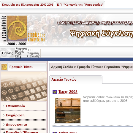
Κοινωνία της Πληροφορίας 2000-2006
Ε.Π. "Κοινωνία της Πληροφορίας"
Ψηφιακή
Ε.Π.
Ελλάδα
Είσοδος
"Ψηφιακή
2007-
Σύγκλιση"
2013
Γραφείο Τύπου
Αρχική Σελίδα
>
Γραφείο Τύπου
>
Περιοδικό "Ψηφια
Αρχείο Τευχών
Τεύχη 2008
Διαβάστε online αναλυτικά τα περ
που εκδόθηκαν μέσα στο 2008.
Επικοινωνία
Ενημέρωση
Δημοσιότητα
Περιοδικό "Ψηφιακή