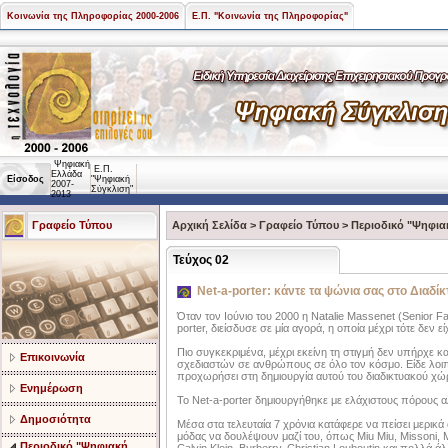
Κοινωνία της Πληροφορίας 2000-2006
Ε.Π. "Κοινωνία της Πληροφορίας"
Ψηφιακή
Ε.Π.
Ελλάδα
Είσοδος
"Ψηφιακή
2007-
Σύγκλιση"
2013
Γραφείο Τύπου
Αρχική Σελίδα
>
Γραφείο Τύπου
>
Περιοδικό "Ψηφια
Τεύχος 02
Net-a-porter: κάντε τα ψώνια σας στο Διαδί
Όταν τον Ιούνιο του 2000 η Natalie Massenet (Senior 
porter, διείσδυσε σε μία αγορά, η οποία μέχρι τότε δεν ε
Πιο συγκεκριμένα, μέχρι εκείνη τη στιγμή δεν υπήρχε
Επικοινωνία
σχεδιαστών σε ανθρώπους σε όλο τον κόσμο. Είδε λοιπ
προχωρήσει στη δημιουργία αυτού του διαδικτυακού χώ
Ενημέρωση
Το Net-a-porter δημιουργήθηκε με ελάχιστους πόρους αλ
Δημοσιότητα
Μέσα στα τελευταία 7 χρόνια κατάφερε να πείσει μερικά
μόδας να δουλέψουν μαζί του, όπως Miu Miu, Missoni, 
Περιοδικό "Ψηφιακή