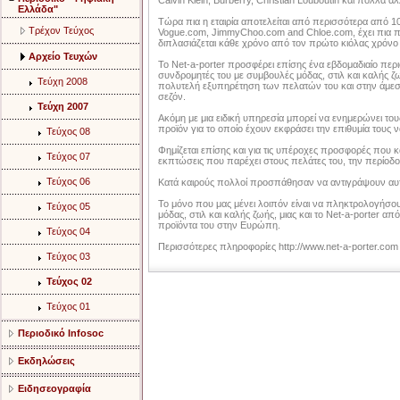
Calvin Klein, Burberry, Christian Louboutin και πολλά άλ
Ελλάδα"
Τώρα πια η εταιρία αποτελείται από περισσότερα από 10
Τρέχον Τεύχος
Vogue.com, JimmyChoo.com and Chloe.com, έχει πια 
διπλασιάζεται κάθε χρόνο από τον πρώτο κιόλας χρόνο λ
Αρχείο Τευχών
Το Net-a-porter προσφέρει επίσης ένα εβδομαδιαίο περι
συνδρομητές του με συμβουλές μόδας, στιλ και καλής ζω
Τεύχη 2008
πολυτελή εξυπηρέτηση των πελατών του και στην άμεσ
σεζόν.
Τεύχη 2007
Ακόμη με μια ειδική υπηρεσία μπορεί να ενημερώνει του
προϊόν για το οποίο έχουν εκφράσει την επιθυμία τους
Τεύχος 08
Φημίζεται επίσης και για τις υπέροχες προσφορές που κά
Τεύχος 07
εκπτώσεις που παρέχει στους πελάτες του, την περίο
Τεύχος 06
Κατά καιρούς πολλοί προσπάθησαν να αντιγράψουν αυτή
Το μόνο που μας μένει λοιπόν είναι να πληκτρολογήσου
Τεύχος 05
μόδας, στιλ και καλής ζωής, μιας και το Net-a-porter α
προϊόντα του στην Ευρώπη.
Τεύχος 04
Περισσότερες πληροφορίες http://www.net-a-porter.com
Τεύχος 03
Τεύχος 02
Τεύχος 01
Περιοδικό Infosoc
Εκδηλώσεις
Ειδησεογραφία