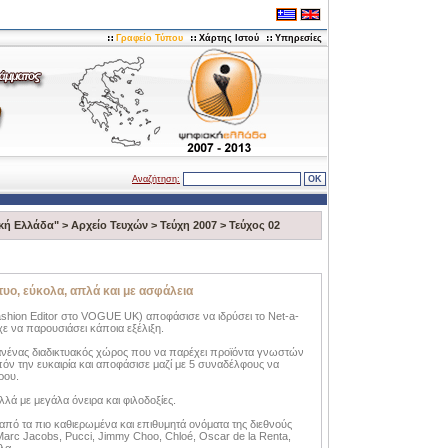
Γραφείο Τύπου
Χάρτης Ιστού
Υπηρεσίες
Αναζήτηση:
κή Ελλάδα"
>
Αρχείο Τευχών
>
Τεύχη 2007
>
Τεύχος 02
κτυο, εύκολα, απλά και με ασφάλεια
Fashion Editor στο VOGUE UK) αποφάσισε να ιδρύσει το Net-a-
ίχε να παρουσιάσει κάποια εξέλιξη.
 κανένας διαδικτυακός χώρος που να παρέχει προϊόντα γνωστών
όν την ευκαιρία και αποφάσισε μαζί με 5 συναδέλφους να
ρου.
λά με μεγάλα όνειρα και φιλοδοξίες.
 από τα πιο καθιερωμένα και επιθυμητά ονόματα της διεθνούς
Marc Jacobs, Pucci, Jimmy Choo, Chloé, Oscar de la Renta,