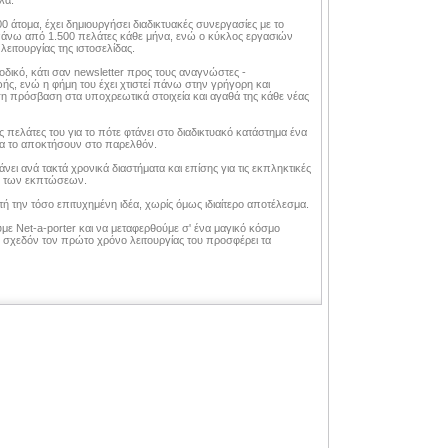
λα.
0 άτομα, έχει δημιουργήσει διαδικτυακές συνεργασίες με το
πάνω από 1.500 πελάτες κάθε μήνα, ενώ ο κύκλος εργασιών
ειτουργίας της ιστοσελίδας.
οδικό, κάτι σαν newsletter προς τους αναγνώστες -
ής, ενώ η φήμη του έχει χτιστεί πάνω στην γρήγορη και
η πρόσβαση στα υποχρεωτικά στοιχεία και αγαθά της κάθε νέας
ς πελάτες του για το πότε φτάνει στο διαδικτυακό κατάστημα ένα
 να το αποκτήσουν στο παρελθόν.
νει ανά τακτά χρονικά διαστήματα και επίσης για τις εκπληκτικές
δο των εκπτώσεων.
 την τόσο επιτυχημένη ιδέα, χωρίς όμως ιδιαίτερο αποτέλεσμα.
με Net-a-porter και να μεταφερθούμε σ' ένα μαγικό κόσμο
πό σχεδόν τον πρώτο χρόνο λειτουργίας του προσφέρει τα