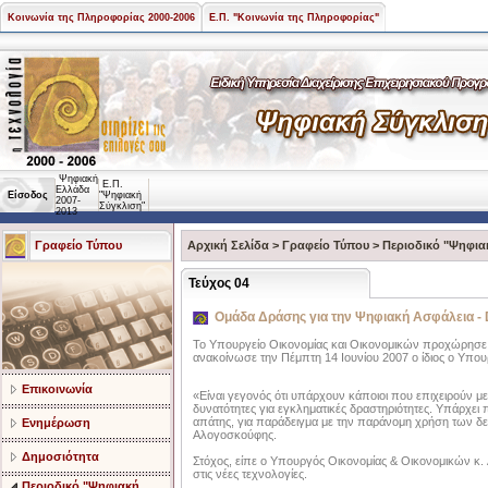
Κοινωνία της Πληροφορίας 2000-2006
Ε.Π. "Κοινωνία της Πληροφορίας"
Ψηφιακή
Ε.Π.
Ελλάδα
Είσοδος
"Ψηφιακή
2007-
Σύγκλιση"
2013
Γραφείο Τύπου
Αρχική Σελίδα
>
Γραφείο Τύπου
>
Περιοδικό "Ψηφια
Τεύχος 04
Ομάδα Δράσης για την Ψηφιακή Ασφάλεια - D
Το Υπουργείο Οικονομίας και Οικονομικών προχώρησε
ανακοίνωσε την Πέμπτη 14 Ιουνίου 2007 ο ίδιος ο Υπο
Επικοινωνία
«Είναι γεγονός ότι υπάρχουν κάποιοι που επιχειρούν με
δυνατότητες για εγκληματικές δραστηριότητες. Υπάρχει 
απάτης, για παράδειγμα με την παράνομη χρήση των δ
Ενημέρωση
Αλογοσκούφης.
Δημοσιότητα
Στόχος, είπε ο Υπουργός Οικονομίας & Oικονομικών κ.
στις νέες τεχνολογίες.
Περιοδικό "Ψηφιακή