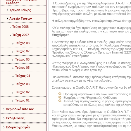
Ελλάδα"
Η Ομάδα Δράσης για την Ψηφιακή Ασφάλεια D.A.R.T. (Di
πιο τακτική ενημέρωση των πολιτών και των επιχειρήσε
Τρέχον Τεύχος
Πρώτο βήμα της προσπάθειας είναι η δημιουργία της δια
ενημέρωσης για κάθε πολίτη, με υλικό που σταδιακά θα 
Αρχείο Τευχών
Η πύλη λειτουργεί ήδη στον ιστοχώρο http://www.dart.go
Τεύχη 2008
Κάθε πολίτης θα έχει πρόσβαση σε χρηστικές πληροφορ
Αντιμετώπιση» είτε επιλέγοντας την κατηγορία που τον 
Τεύχη 2007
Επιχείρηση
.
Συντονιστής της Ομάδας είναι ο Ειδικός Γραμματέας Ψ
Τεύχος 08
παράλληλα αποτελείται από τους: Ν. Κουλούρη, Αντιπρ
Ταχυδρομείων (ΕΕΤΤ), Ι. Βενιέρη, Μέλος της Αρχής Δι
Τεύχος 07
Πρόεδρο της Ένωσης Ελλήνων Χρηστών Internet (ΕΕΧΙ)
Ηλεκτρονικού Εγκλήματος.
Τεύχος 06
Όπως ανέφερε ο κ. Αλογοσκούφης, η Ομάδα θα στελεχώ
Ηλεκτρονικού Εγκλήματος του Υπουργείου Δημόσιας Τά
Τεύχος 05
επιθυμεί να συνδράμει στο έργο της.
Τεύχος 04
Πιο αναλυτικά, σκοπός της Ομάδας είναι η κατάρτιση π
απειλών σχετικών με τις νέες τεχνολογίες.
Τεύχος 03
Συγκεκριμένα, η Ομάδα D.A.R.T. θα συντονίζει και θα 
Τεύχος 02
Πρόληψη Ψηφιακών Κινδύνων και προτάσεις πολ
Ενημέρωση για Ψηφιακούς Κινδύνους
Τεύχος 01
Ανταλλαγή τεχνογνωσίας με φορείς, εμπειρογνώ
απευθύνονται σε όλους τους πολίτες της ελληνική
Περιοδικό Infosoc
Στο πλαίσιο των ανωτέρω δράσεων, η Ομάδα D.A.R.T. θ
και επιχειρήσεων αναφορικά με ζητήματα αντιμετώπιση
Εκδηλώσεις
πρόσφορο μέσο. Θα ενημερώνει και θα παρέχει πληροφό
σε δημόσιους, ιδιωτικούς και ανεξάρτητους φορείς που
Eπικοινωνιών, με στόχο την ευαισθητοποίηση και τη σ
Ειδησεογραφία