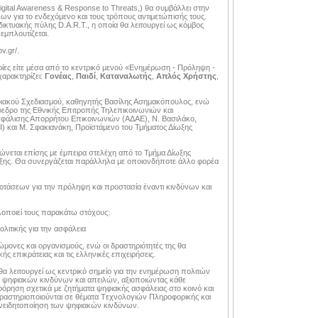
gital Awareness & Response to Threats,) θα συμβάλλει στην
ων για το ενδεχόμενο και τους τρόπους αντιμετώπισής τους.
δικτυακής πύλης D.A.R.T., η οποία θα λειτουργεί ως κόμβος
εμπλουτίζεται.
v.gr/.
ίες είτε μέσα από το κεντρικό μενού «Ενημέρωση - Πρόληψη -
χαρακτηρίζει:
Γονέας
,
Παιδί
,
Καταναλωτής
,
Απλός
Χρήστης
,
ηφιακού Σχεδιασμού, καθηγητής Βασίλης Ασημακόπουλος, ενώ
όεδρο της Εθνικής Επιτροπής Τηλεπικοινωνιών και
ασφάλισης Απορρήτου Επικοινωνιών (ΑΔΑΕ), Ν. Βασιλάκο,
 και Μ. Σφακιανάκη, Προϊστάμενο του Τμήματος Δίωξης
νεται επίσης με έμπειρα στελέχη από το Τμήμα Δίωξης
ξης. Θα συνεργάζεται παράλληλα με οποιονδήποτε άλλο φορέα
ροτάσεων για την πρόληψη και προστασία έναντι κινδύνων και
υλοποιεί τους παρακάτω στόχους:
ιτικής για την ασφάλεια
μονες και οργανισμούς, ενώ οι δραστηριότητές της θα
ς επικράτειας και τις ελληνικές επιχειρήσεις.
α λειτουργεί ως κεντρικό σημείο για την ενημέρωση πολιτών
ς ψηφιακών κινδύνων και απειλών, αξιοποιώντας κάθε
ρηση σχετικά με ζητήματα ψηφιακής ασφάλειας στο κοινό και
 δραστηριοποιούνται σε θέματα Tεχνολογιών Πληροφορικής και
υνειδητοποίηση των ψηφιακών κινδύνων.