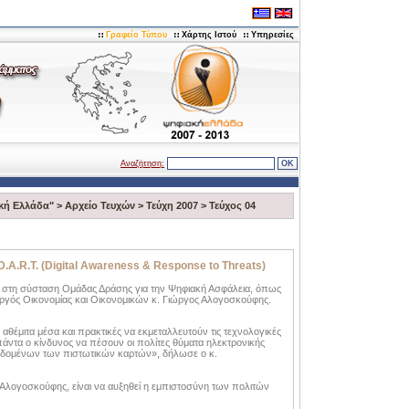
Γραφείο Τύπου
Χάρτης Ιστού
Υπηρεσίες
Αναζήτηση:
κή Ελλάδα"
>
Αρχείο Τευχών
>
Τεύχη 2007
>
Τεύχος 04
.A.R.T. (Digital Awareness & Response to Threats)
 στη σύσταση Ομάδας Δράσης για την Ψηφιακή Ασφάλεια, όπως
υργός Οικονομίας και Οικονομικών κ. Γιώργος Αλογοσκούφης.
 αθέμιτα μέσα και πρακτικές να εκμεταλλευτούν τις τεχνολογικές
πάντα ο κίνδυνος να πέσουν οι πολίτες θύματα ηλεκτρονικής
εδομένων των πιστωτικών καρτών», δήλωσε ο κ.
 Aλογοσκούφης, είναι να αυξηθεί η εμπιστοσύνη των πολιτών