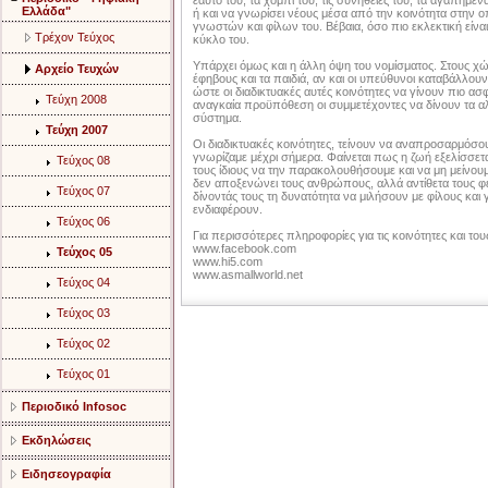
εαυτό του, τα χόμπι του, τις συνήθειές του, τα αγαπημέ
Ελλάδα"
ή και να γνωρίσει νέους μέσα από την κοινότητα στην οπ
γνωστών και φίλων του. Βέβαια, όσο πιο εκλεκτική είναι
Τρέχον Τεύχος
κύκλο του.
Υπάρχει όμως και η άλλη όψη του νομίσματος. Στους χώ
Αρχείο Τευχών
έφηβους και τα παιδιά, αν και οι υπεύθυνοι καταβάλλου
ώστε οι διαδικτυακές αυτές κοινότητες να γίνουν πιο ασφ
Τεύχη 2008
αναγκαία προϋπόθεση οι συμμετέχοντες να δίνουν τα αλ
σύστημα.
Τεύχη 2007
Οι διαδικτυακές κοινότητες, τείνουν να αναπροσαρμόσ
γνωρίζαμε μέχρι σήμερα. Φαίνεται πως η ζωή εξελίσσεται
Τεύχος 08
τους ίδιους να την παρακολουθήσουμε και να μη μείνουμε
δεν αποξενώνει τους ανθρώπους, αλλά αντίθετα τους φέρ
Τεύχος 07
δίνοντάς τους τη δυνατότητα να μιλήσουν με φίλους και
ενδιαφέρουν.
Τεύχος 06
Για περισσότερες πληροφορίες για τις κοινότητες και το
www.facebook.com
Τεύχος 05
www.hi5.com
www.asmallworld.net
Τεύχος 04
Τεύχος 03
Τεύχος 02
Τεύχος 01
Περιοδικό Infosoc
Εκδηλώσεις
Ειδησεογραφία