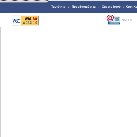
Ταυτότητα
:
Προσβασιμότητα
:
Χάρτης Ιστού
:
Όροι Χ
©2005