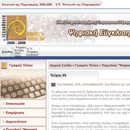
Κοινωνία της Πληροφορίας 2000-2006
Ε.Π. "Κοινωνία της Πληροφορίας"
Ψηφιακή
Ε.Π.
Ελλάδα
Είσοδος
"Ψηφιακή
2007-
Σύγκλιση"
2013
Γραφείο Τύπου
Αρχική Σελίδα
>
Γραφείο Τύπου
>
Περιοδικό "Ψηφια
Τεύχος 05
Facebook, Hi5, asmallworld: Συνδέσου με το
Οι φίλοι μας τώρα πια δε βρίσκονται στην πόλη μας ή σ
μπορεί να επικοινωνεί με τους φίλους του και τους δικο
τους εικόνες και στιγμιότυπα από τη ζωή του, σαν να βρ
Επικοινωνία
Ακόμη και οι παλαιότερες αξίες έχουν διαφοροποιηθεί.
που τον περιτριγυρίζουν αλλά από τον αριθμό των επαφώ
Ενημέρωση
δημοφιλής και αρκετά αριστοκρατικός τότε έχει την τιμή 
asmallworld.net .
Δημοσιότητα
Στην πραγματικότητα, όταν κάποιος ανοίγει λογαριασμό σ
διαμορφώσει την προσωπική σελίδα του όπως ακριβώς θέ
Περιοδικό "Ψηφιακή