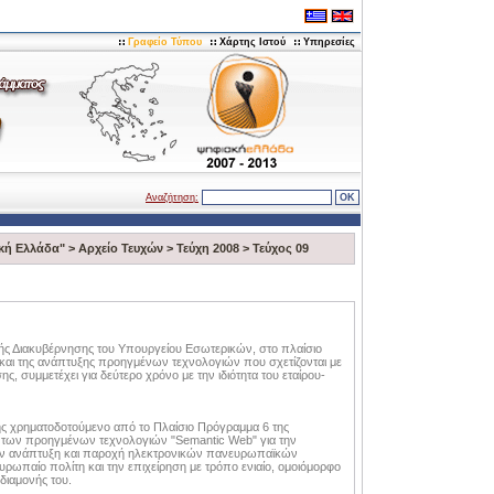
Γραφείο Τύπου
Χάρτης Ιστού
Υπηρεσίες
Αναζήτηση:
κή Ελλάδα"
>
Αρχείο Τευχών
>
Τεύχη 2008
>
Τεύχος 09
ικής Διακυβέρνησης του Υπουργείου Εσωτερικών, στο πλαίσιο
και της ανάπτυξης προηγμένων τεχνολογιών που σχετίζονται με
, συμμετέχει για δεύτερο χρόνο με την ιδιότητα του εταίρου-
ης χρηματοδοτούμενο από το Πλαίσιο Πρόγραμμα 6 της
 των προηγμένων τεχνολογιών "Semantic Web" για την
την ανάπτυξη και παροχή ηλεκτρονικών πανευρωπαϊκών
ωπαίο πολίτη και την επιχείρηση με τρόπο ενιαίο, ομοιόμορφο
διαμονής του.