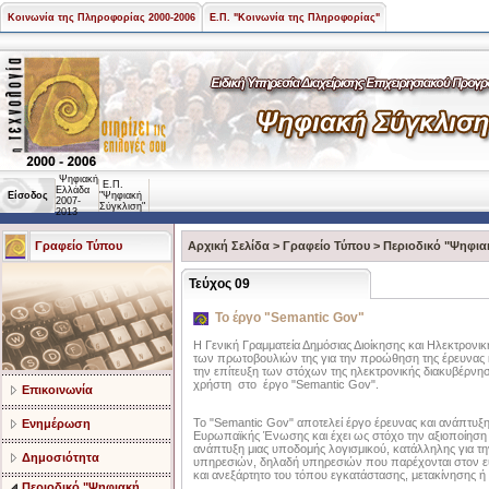
Κοινωνία της Πληροφορίας 2000-2006
Ε.Π. "Κοινωνία της Πληροφορίας"
Ψηφιακή
Ε.Π.
Ελλάδα
Είσοδος
"Ψηφιακή
2007-
Σύγκλιση"
2013
Γραφείο Τύπου
Αρχική Σελίδα
>
Γραφείο Τύπου
>
Περιοδικό "Ψηφια
Τεύχος 09
Το έργο "Semantic Gov"
Η Γενική Γραμματεία Δημόσιας Διοίκησης και Ηλεκτρον
των πρωτοβουλιών της για την προώθηση της έρευνας 
την επίτευξη των στόχων της ηλεκτρονικής διακυβέρνησης
χρήστη στο έργο "Semantic Gov".
Επικοινωνία
Το "Semantic Gov" αποτελεί έργο έρευνας και ανάπτυξ
Ενημέρωση
Ευρωπαϊκής Ένωσης και έχει ως στόχο την αξιοποίηση
ανάπτυξη μιας υποδομής λογισμικού, κατάλληλης για 
Δημοσιότητα
υπηρεσιών, δηλαδή υπηρεσιών που παρέχονται στον ευρ
και ανεξάρτητο του τόπου εγκατάστασης, μετακίνησης ή 
Περιοδικό "Ψηφιακή