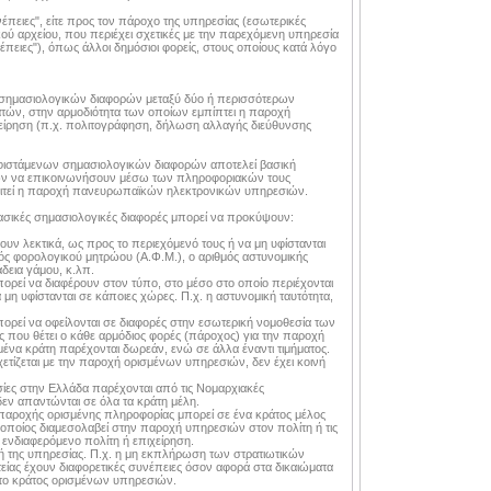
πειες", είτε προς τον πάροχο της υπηρεσίας (εσωτερικές
ύ αρχείου, που περιέχει σχετικές με την παρεχόμενη υπηρεσία
νέπειες"), όπως άλλοι δημόσιοι φορείς, στους οποίους κατά λόγο
ν σημασιολογικών διαφορών μεταξύ δύο ή περισσότερων
ν, στην αρμοδιότητα των οποίων εμπίπτει η παροχή
χείρηση (π.χ. πολιτογράφηση, δήλωση αλλαγής διεύθυνσης
υφιστάμενων σημασιολογικών διαφορών αποτελεί βασική
ν να επικοινωνήσουν μέσω των πληροφοριακών τους
ιτεί η παροχή πανευρωπαϊκών ηλεκτρονικών υπηρεσιών.
βασικές σημασιολογικές διαφορές μπορεί να προκύψουν:
ρουν λεκτικά, ως προς το περιεχόμενό τους ή να μη υφίστανται
μός φορολογικού μητρώου (Α.Φ.Μ.), ο αριθμός αστυνομικής
άδεια γάμου, κ.λπ.
ορεί να διαφέρουν στον τύπο, στο μέσο στο οποίο περιέχονται
α μη υφίστανται σε κάποιες χώρες. Π.χ. η αστυνομική ταυτότητα,
ορεί να οφείλονται σε διαφορές στην εσωτερική νομοθεσία των
ς που θέτει ο κάθε αρμόδιος φορές (πάροχος) για την παροχή
μένα κράτη παρέχονται δωρεάν, ενώ σε άλλα έναντι τιμήματος.
τίζεται με την παροχή ορισμένων υπηρεσιών, δεν έχει κοινή
ίες στην Ελλάδα παρέχονται από τις Νομαρχιακές
 δεν απαντώνται σε όλα τα κράτη μέλη.
 παροχής ορισμένης πληροφορίας μπορεί σε ένα κράτος μέλος
 οποίος διαμεσολαβεί στην παροχή υπηρεσιών στον πολίτη ή τις
ον ενδιαφερόμενο πολίτη ή επιχείρηση.
ή της υπηρεσίας. Π.χ. η μη εκπλήρωση των στρατιωτικών
ίας έχουν διαφορετικές συνέπειες όσον αφορά στα δικαιώματα
 το κράτος ορισμένων υπηρεσιών.