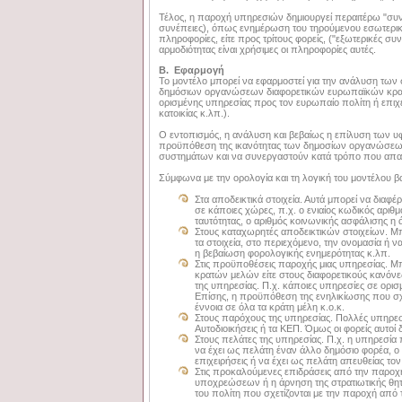
Τέλος, η παροχή υπηρεσιών δημιουργεί περαιτέρω "συνέ
συνέπειες), όπως ενημέρωση του τηρούμενου εσωτερικο
πληροφορίες, είτε προς τρίτους φορείς, ("εξωτερικές συ
αρμοδιότητας είναι χρήσιμες οι πληροφορίες αυτές.
Β. Εφαρμογή
Το μοντέλο μπορεί να εφαρμοστεί για την ανάλυση τω
δημόσιων οργανώσεων διαφορετικών ευρωπαϊκών κρατώ
ορισμένης υπηρεσίας προς τον ευρωπαίο πολίτη ή επι
κατοικίας κ.λπ.).
Ο εντοπισμός, η ανάλυση και βεβαίως η επίλυση των 
προϋπόθεση της ικανότητας των δημοσίων οργανώσεω
συστημάτων και να συνεργαστούν κατά τρόπο που απα
Σύμφωνα με την ορολογία και τη λογική του μοντέλου 
Στα αποδεικτικά στοιχεία. Αυτά μπορεί να διαφέ
σε κάποιες χώρες, π.χ. ο ενιαίος κωδικός αριθ
ταυτότητας, ο αριθμός κοινωνικής ασφάλισης η 
Στους καταχωρητές αποδεικτικών στοιχείων. Μπ
τα στοιχεία, στο περιεχόμενο, την ονομασία ή ν
η βεβαίωση φορολογικής ενημερότητας κ.λπ.
Στις προϋποθέσεις παροχής μιας υπηρεσίας. Μπ
κρατών μελών είτε στους διαφορετικούς κανόνε
της υπηρεσίας. Π.χ. κάποιες υπηρεσίες σε ορισ
Επίσης, η προϋπόθεση της ενηλικίωσης που σχε
έννοια σε όλα τα κράτη μέλη κ.ο.κ.
Στους παρόχους της υπηρεσίας. Πολλές υπηρεσ
Αυτοδιοικήσεις ή τα ΚΕΠ. Όμως οι φορείς αυτοί
Στους πελάτες της υπηρεσίας. Π.χ. η υπηρεσία
να έχει ως πελάτη έναν άλλο δημόσιο φορέα, ο
επιχειρήσεις ή να έχει ως πελάτη απευθείας τ
Στις προκαλούμενες επιδράσεις από την παροχ
υποχρεώσεων ή η άρνηση της στρατιωτικής θητε
του πολίτη που σχετίζονται με την παροχή από