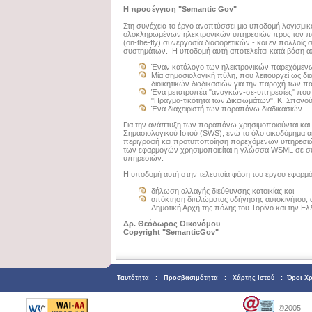
Η προσέγγιση "Semantic Gov"
Στη συνέχεια το έργο αναπτύσσει μια υποδομή λογισμ
ολοκληρωμένων ηλεκτρονικών υπηρεσιών προς τον πολίτ
(on-the-fly) συνεργασία διαφορετικών - και εν πολλο
συστημάτων. H υποδομή αυτή αποτελείται κατά βάση α
Έναν κατάλογο των ηλεκτρονικών παρεχόμενων
Μία σημασιολογική πύλη, που λειτουργεί ως δ
διοικητικών διαδικασιών για την παροχή των
Ένα μετατροπέα "αναγκών-σε-υπηρεσίες" που γ
"Πραγμα-τικότητα των Δικαιωμάτων", Κ. Σπανού
Ένα διαχειριστή των παραπάνω διαδικασιών.
Για την ανάπτυξη των παραπάνω χρησιμοποιούνται και 
Σημασιολογικού Ιστού (SWS), ενώ το όλο οικοδόμημα ακ
περιγραφή και προτυποποίηση παρεχόμενων υπηρεσιών
των εφαρμογών χρησιμοποιείται η γλώσσα WSML σε συ
υπηρεσιών.
Η υποδομή αυτή στην τελευταία φάση του έργου εφαρμό
δήλωση αλλαγής διεύθυνσης κατοικίας και
απόκτηση διπλώματος οδήγησης αυτοκινήτου, α
Δημοτική Αρχή της πόλης του Τορίνο και την Ελ
Δρ. Θεόδωρος Οικονόμου
Copyright "SemanticGov"
Ταυτότητα
:
Προσβασιμότητα
:
Χάρτης Ιστού
:
Όροι Χ
©2005