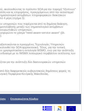
ικού, ακολουθώντας το πρότυπο SOA για την παροχή "έξυπνων"
η και τις επιχειρήσεις, προερχόμενων από την αυτοστιγμεί
ίς σημασιολογικά ασύμβατων πληροφοριακών διοικητικών
πό 4 μέρη (σχήμα 3):
 υπηρεσιών που παρέχονται από τη δημόσια διοίκηση.
ιαμεσολαβητής μεταξύ των σημασιολογικά ασύμβατων
 πανευρωπαϊκών υπηρεσιών.
εφυρώνει το χάσμα "need aware-service aware" (βλ.
).
αξιοποιούνται οι προηγμένες Τεχνολογίες Υπηρεσιών
ολουθεί την SOA αρχιτεκτονική. Τέλος, για την τυπική
 χρησιμοποιείται η οντολογία WSMO, ενώ για την ανάπτυξη
νδυασμό με το /WSMX λειτουργικό περιβάλλον εκτέλεσης των
ζεται για την ανάπτυξη δύο διασυνοριακών υπηρεσιών
πό δύο διαφορετικούς κυβερνητικούς δημόσιους φορείς: τη
ληνική Περιφέρεια Κεντρικής Μακεδονίας.
ρήσης
:
Επισκεψιμότητα Κόμβου