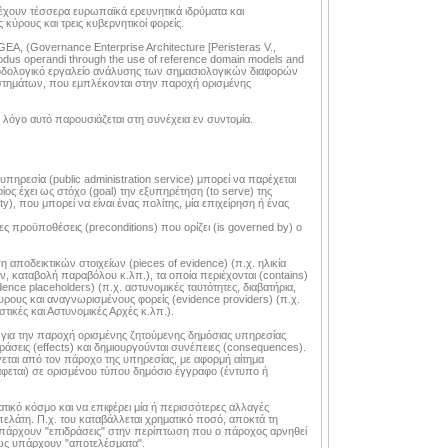
τέχουν τέσσερα ευρωπαϊκά ερευνητικά ιδρύματα και
 κύρους και τρεις κυβερνητικοί φορείς.
A, (Governance Enterprise Architecture [Peristeras V.,
modus operandi through the use of reference domain models and
θοδολογικό εργαλείο ανάλυσης των σημασιολογικών διαφορών
στημάτων, που εμπλέκονται στην παροχή ορισμένης
 λόγο αυτό παρουσιάζεται στη συνέχεια εν συντομία.
ηρεσία (public administration service) μπορεί να παρέχεται
ίος έχει ως στόχο (goal) την εξυπηρέτηση (to serve) της
ty), που μπορεί να είναι ένας πολίτης, μία επιχείρηση ή ένας
ς προϋποθέσεις (preconditions) που ορίζει (is governed by) ο
αποδεικτικών στοιχείων (pieces of evidence) (π.χ. ηλικία
καταβολή παραβόλου κ.λπ.), τα οποία περιέχονται (contains)
nce placeholders) (π.χ. αστυνομικές ταυτότητες, διαβατήρια,
υρους και αναγνωρισμένους φορείς (evidence providers) (π.χ.
τικές και Αστυνομικές Αρχές κ.λπ.).
ας για την παροχή ορισμένης ζητούμενης δημόσιας υπηρεσίας
άσεις (effects) και δημιουργούνται συνέπειες (consequences).
εται από τον πάροχο της υπηρεσίας, με αφορμή αίτημα
άφεται) σε ορισμένου τύπου δημόσιο έγγραφο (έντυπο ή
τικό κόσμο και να επιφέρει μία ή περισσότερες αλλαγές
πελάτη. Π.χ. του καταβάλλεται χρηματικό ποσό, αποκτά τη
υπάρχουν "επιδράσεις" στην περίπτωση που ο πάροχος αρνηθεί
όμως υπάρχουν "αποτελέσματα".