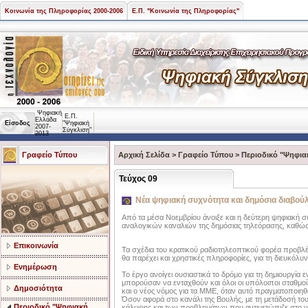
Κοινωνία της Πληροφορίας 2000-2006
Ε.Π. "Κοινωνία της Πληροφορίας"
Ψηφιακή
Ε.Π.
Ελλάδα
Είσοδος
"Ψηφιακή
2007-
Σύγκλιση"
2013
Γραφείο Τύπου
Αρχική Σελίδα
>
Γραφείο Τύπου
>
Περιοδικό "Ψηφια
Τεύχος 09
Nέα ψηφιακή συχνότητα και δημόσια διαβούλ
Από τα μέσα Νοεμβρίου άνοιξε και η δεύτερη ψηφιακή σ
αναλογικών καναλιών της δημόσιας τηλεόρασης, καθώς 
Επικοινωνία
Τα σχέδια του κρατικού ραδιοτηλεοπτικού φορέα προβλέ
θα παρέχει και χρηστικές πληροφορίες, για τη διευκόλυ
Ενημέρωση
Το έργο ανοίγει ουσιαστικά το δρόμο για τη δημιουργία
μπορούσαν να ενταχθούν και όλοι οι υπόλοιποι σταθμ
Δημοσιότητα
και ο νέος νόμος για τα ΜΜΕ, όταν αυτό πραγματοποιη
Όσον αφορά στο κανάλι της Βουλής, με τη μετάδοσή του
Περιοδικό "Ψηφιακή
κάλυψης και των προβλημάτων που αντιμετώπιζε στο νο