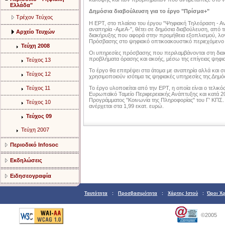
Ελλάδα"
Δημόσια διαβούλευση για το έργο "Πρίσμα+"
Τρέχον Τεύχος
Η ΕΡΤ, στο πλαίσιο του έργου "Ψηφιακή Τηλεόραση - 
αναπηρία -ΑμεΑ-", θέτει σε δημόσια διαβούλευση, από τι
Αρχείο Τευχών
διακήρυξης που αφορά στην προμήθεια εξοπλισμού, λο
Πρόσβασης στο ψηφιακό οπτικοακουστικό περιεχόμενο
Τεύχη 2008
Οι υπηρεσίες πρόσβασης που περιλαμβάνονται στη διακ
προβλήματα όρασης και ακοής, μέσω της επίγειας ψηφι
Τεύχος 13
Το έργο θα επιτρέψει στα άτομα με αναπηρία αλλά και 
Τεύχος 12
χρησιμοποιούν ισότιμα τις ψηφιακές υπηρεσίες της Δημ
Τεύχος 11
Το έργο υλοποιείται από την ΕΡΤ, η οποία είναι ο τελικ
Ευρωπαϊκό Ταμείο Περιφερειακής Ανάπτυξης και κατά 
Προγράμματος "Κοινωνία της Πληροφορίας" του Γ' ΚΠΣ.
Τεύχος 10
ανέρχεται στα 1,99 εκατ. ευρώ.
Τεύχος 09
Τεύχη 2007
Περιοδικό Infosoc
Εκδηλώσεις
Ειδησεογραφία
Ταυτότητα
:
Προσβασιμότητα
:
Χάρτης Ιστού
:
Όροι Χ
©2005