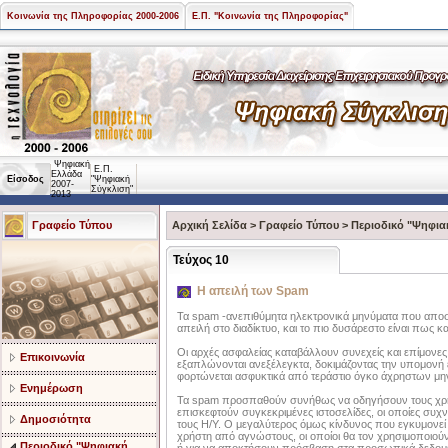
Κοινωνία της Πληροφορίας 2000-2006
Ε.Π. "Κοινωνία της Πληροφορίας"
Ψηφιακή
Ε.Π.
Ελλάδα
Είσοδος
"Ψηφιακή
2007-
Σύγκλιση"
2013
Γραφείο Τύπου
Αρχική Σελίδα
>
Γραφείο Τύπου
>
Περιοδικό "Ψηφια
Τεύχος 10
Η απειλή των Spam
Τα spam -ανεπιθύμητα ηλεκτρονικά μηνύματα που αποστ
απειλή στο διαδίκτυο, και το πιο δυσάρεστο είναι πως κα
Οι αρχές ασφαλείας καταβάλλουν συνεχείς και επίμονες
Επικοινωνία
εξαπλώνονται ανεξέλεγκτα, δοκιμάζοντας την υπομονή ε
φορτώνεται ασφυκτικά από τεράστιο όγκο άχρηστων μ
Ενημέρωση
Τα spam προσπαθούν συνήθως να οδηγήσουν τους χρή
επισκεφτούν συγκεκριμένες ιστοσελίδες, οι οποίες συχ
Δημοσιότητα
τους Η/Υ. Ο μεγαλύτερος όμως κίνδυνος που εγκυμονεί 
χρήστη από αγνώστους, οι οποίοι θα τον χρησιμοποιού
Περιοδικό "Ψηφιακή