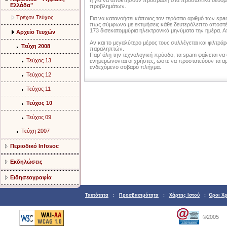
ή για να αποκτήσουν πρόσβαση στα προσωπικά δεδομέ
Ελλάδα"
προβλημάτων.
Τρέχον Τεύχος
Για να κατανοήσει κάποιος τον τεράστιο αριθμό των sp
πως σύμφωνα με εκτιμήσεις κάθε δευτερόλεπτο αποστέλ
173 δισεκατομμύρια ηλεκτρονικά μηνύματα την ημέρα. Απ
Αρχείο Τευχών
Αν και το μεγαλύτερο μέρος τους συλλέγεται και φιλτρά
Τεύχη 2008
παραληπτών.
Παρ' όλη την τεχνολογική πρόοδο, τα spam φαίνεται να
Τεύχος 13
ενημερώνονται οι χρήστες, ώστε να προστατεύουν τα α
ενδεχόμενο σοβαρό πλήγμα.
Τεύχος 12
Τεύχος 11
Τεύχος 10
Τεύχος 09
Τεύχη 2007
Περιοδικό Infosoc
Εκδηλώσεις
Ειδησεογραφία
Ταυτότητα
:
Προσβασιμότητα
:
Χάρτης Ιστού
:
Όροι Χ
©2005