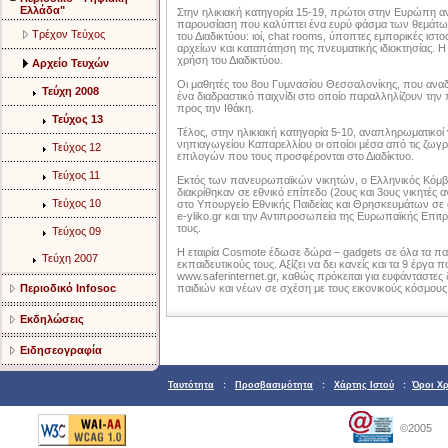
Ελλάδα"
Στην ηλικιακή κατηγορία 15-19, πρώτοι στην Ευρώπη α
παρουσίαση που καλύπτει ένα ευρύ φάσμα των θεμάτ
Τρέχον Τεύχος
του Διαδικτύου: ιοί, chat rooms, ύποπτες εμπορικές ιστ
αρχείων και καταπάτηση της πνευματικής ιδιοκτησίας. Η 
χρήση του Διαδικτύου.
Αρχείο Τευχών
Οι μαθητές του 8ου Γυμνασίου Θεσσαλονίκης, που αναδ
Τεύχη 2008
ένα διαδραστικό παιχνίδι στο οποίο παραλληλίζουν την 
προς την Ιθάκη.
Τεύχος 13
Τέλος, στην ηλικιακή κατηγορία 5-10, αναπληρωματικοί 
νηπιαγωγείου Καπαρελλίου οι οποίοι μέσα από τις ζωγ
Τεύχος 12
επιλογών που τους προσφέρονται στο Διαδίκτυο.
Τεύχος 11
Εκτός των πανευρωπαϊκών νικητών, ο Ελληνικός Κόμβ
διακρίθηκαν σε εθνικό επίπεδο (2ους και 3ους νικητές 
Τεύχος 10
στο Υπουργείο Εθνικής Παιδείας και Θρησκευμάτων σε 
e-yliko.gr και την Αντιπροσωπεία της Ευρωπαϊκής Επιτ
τους.
Τεύχος 09
Η εταιρία Cosmote έδωσε δώρα – gadgets σε όλα τα παι
Τεύχη 2007
εκπαιδευτικούς τους. Αξίζει να δει κανείς και τα 9 έργα
www.saferinternet.gr, καθώς πρόκειται για ευφάνταστες δ
Περιοδικό Infosoc
παιδιών και νέων σε σχέση με τους εικονικούς κόσμους 
Εκδηλώσεις
Ειδησεογραφία
Ταυτότητα
:
Προσβασιμότητα
:
Χάρτης Ιστού
:
Όροι Χ
©2005