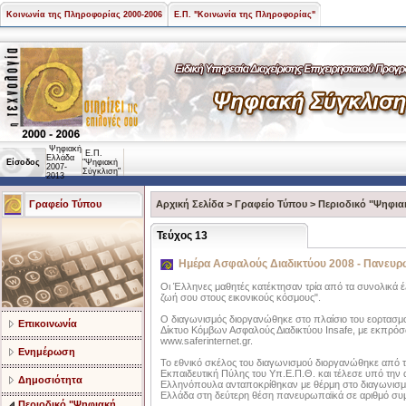
Κοινωνία της Πληροφορίας 2000-2006
Ε.Π. "Κοινωνία της Πληροφορίας"
Ψηφιακή
Ε.Π.
Ελλάδα
Είσοδος
"Ψηφιακή
2007-
Σύγκλιση"
2013
Γραφείο Τύπου
Αρχική Σελίδα
>
Γραφείο Τύπου
>
Περιοδικό "Ψηφια
Τεύχος 13
Ημέρα Ασφαλούς Διαδικτύου 2008 - Πανευρω
Οι Έλληνες μαθητές κατέκτησαν τρία από τα συνολικά έ
ζωή σου στους εικονικούς κόσμους".
Ο διαγωνισμός διοργανώθηκε στο πλαίσιο του εορτασμ
Επικοινωνία
Δίκτυο Κόμβων Ασφαλούς Διαδικτύου Insafe, με εκπρό
www.saferinternet.gr.
Ενημέρωση
Το εθνικό σκέλος του διαγωνισμού διοργανώθηκε από τ
Εκπαιδευτική Πύλης του Υπ.Ε.Π.Θ. και τέλεσε υπό την α
Δημοσιότητα
Ελληνόπουλα ανταποκρίθηκαν με θέρμη στο διαγωνισμό
Ελλάδα στη δεύτερη θέση πανευρωπαϊκά σε αριθμό συ
Περιοδικό "Ψηφιακή