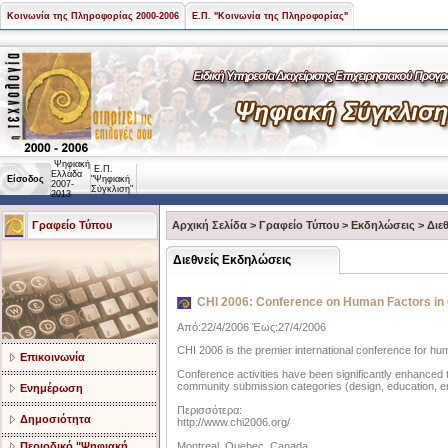
Κοινωνία της Πληροφορίας 2000-2006
Ε.Π. "Κοινωνία της Πληροφορίας"
Ψηφιακή
Ε.Π.
Ελλάδα
Είσοδος
"Ψηφιακή
2007-
Σύγκλιση"
2013
Γραφείο Τύπου
Αρχική Σελίδα
>
Γραφείο Τύπου
>
Εκδηλώσεις
>
Διε
Διεθνείς Εκδηλώσεις
CHI 2006: Conference on Human Factors i
Από:22/4/2006 Έως:27/4/2006
CHI 2006 is the premier international conference for hu
Επικοινωνία
Conference activities have been significantly enhanced
community submission categories (design, education, e
Ενημέρωση
Περισσότερα:
Δημοσιότητα
http://www.chi2006.org/
Περιοδικό "Ψηφιακή
Montreal, Quebec, Canada