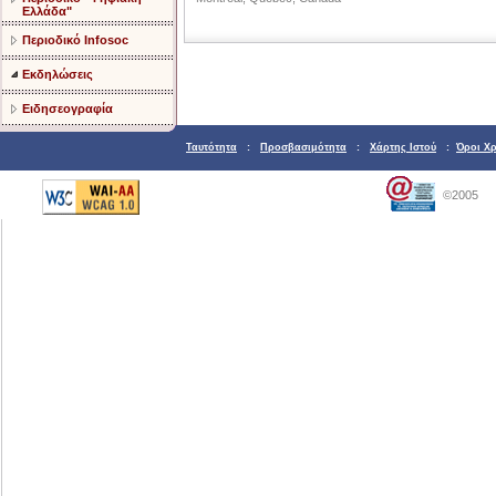
Ελλάδα"
Περιοδικό Infosoc
Εκδηλώσεις
Ειδησεογραφία
Ταυτότητα
:
Προσβασιμότητα
:
Χάρτης Ιστού
:
Όροι Χ
©2005