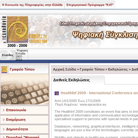
Η Κοινωνία της Πληροφορίας στην Ελλάδα
Επιχειρησιακό Πρόγραμμα "ΚτΠ"
Ψηφιακή
Ελλάδα
Είσοδος
2007-
2013
Γραφείο Τύπου
Αρχική Σελίδα
>
Γραφείο Τύπου
>
Εκδηλώσεις
>
Διε
Διεθνείς Εκδηλώσεις
HealthInf 2009 - International Conference on
Από:14/1/2009 Έως:17/1/2009
Πηγή Κειμένου:
www.epractice.eu
Επικοινωνία
The HealthInf 2009 constitutes an event that aims to bri
application of information and communication technologie
specialised support to persons with special needs in part
Ενημέρωση
Databases, networking, graphical interfaces, intelligen
Δημοσιότητα
languages are just a few of the technologies currently u
Περιοδικό "Ψηφιακή
Mobility and ubiquity in healthcare systems, standardisat