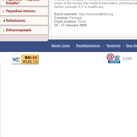
Ελλάδα"
some of the issues that medical informatics professional
further promote ICT in healthcare.
Περιοδικό Infosoc
Event website:
http://www.healthinf.org
Country:
Portugal
Εκδηλώσεις
City/Location:
Porto
14 - 17 January 2009
Ειδησεογραφία
Χάρτης Ιστού
:
Προσβασιμότητα
:
Ταυτότητα
:
Όροι Χ
©2005