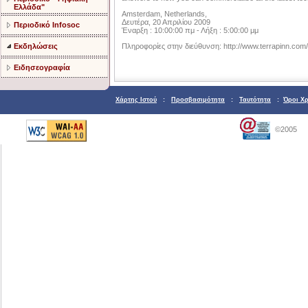
Ελλάδα"
Amsterdam, Netherlands,
Δευτέρα, 20 Απριλίου 2009
Περιοδικό Infosoc
Έναρξη : 10:00:00 πμ - Λήξη : 5:00:00 μμ
Εκδηλώσεις
Πληροφορίες στην διεύθυνση: http://www.terrapinn.com
Ειδησεογραφία
Χάρτης Ιστού
:
Προσβασιμότητα
:
Ταυτότητα
:
Όροι Χ
©2005