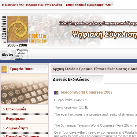
Η Κοινωνία της Πληροφορίας στην Ελλάδα
Επιχειρησιακό Πρόγραμμα "ΚτΠ"
Ψηφιακή
Ελλάδα
Είσοδος
2007-
2013
Γραφείο Τύπου
Αρχική Σελίδα
>
Γραφείο Τύπου
>
Εκδηλώσεις
>
Διε
Διεθνείς Εκδηλώσεις
TelecomWorld Congress 2009
Ημερομηνία:20/4/2009
Πηγή Κειμένου:
ΣΕΠΕ
Επικοινωνία
The event explores the promise and reality of differing 
Ενημέρωση
The 5th annual Telecom World Congress (April 20th), re
Δημοσιότητα
Over four days—the three-day conference and Worksho
answers to how you can commercialise all the latest tec
Περιοδικό "Ψηφιακή