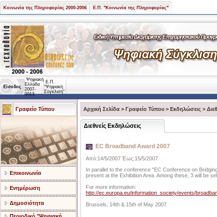
Κοινωνία της Πληροφορίας 2000-2006
Ε.Π. "Κοινωνία της Πληροφορίας"
Ψηφιακή
Ε.Π.
Ελλάδα
Είσοδος
"Ψηφιακή
2007-
Σύγκλιση"
2013
Γραφείο Τύπου
Αρχική Σελίδα
>
Γραφείο Τύπου
>
Εκδηλώσεις
>
Διε
Διεθνείς Εκδηλώσεις
EC Broadband Award 2007
Από:14/5/2007 Έως:15/5/2007
In parallel to the conference "EC Conference on Bridgin
Επικοινωνία
present at the Exhibition Area. Among these, 3 will
For more information:
Ενημέρωση
http://ec.europa.eu/information_society/events/broadb
Δημοσιότητα
Brussels, 14th & 15th of May 2007
Περιοδικό "Ψηφιακή