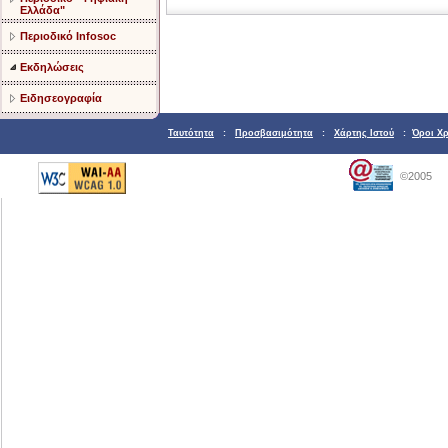
Ελλάδα"
Περιοδικό Infosoc
Εκδηλώσεις
Ειδησεογραφία
Ταυτότητα
:
Προσβασιμότητα
:
Χάρτης Ιστού
:
Όροι Χ
©2005