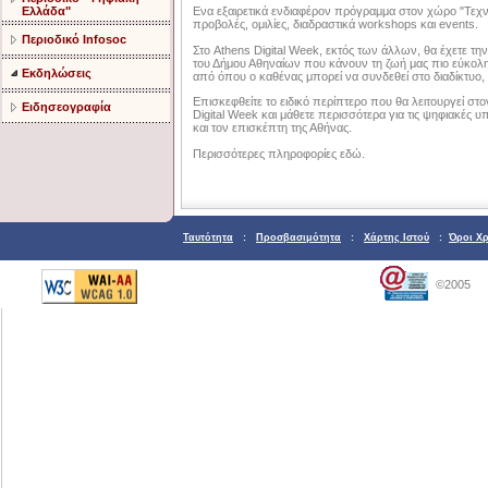
Ενα εξαιρετικά ενδιαφέρον πρόγραμμα στον χώρο "Τεχν
Ελλάδα"
προβολές, ομιλίες, διαδραστικά workshops και events.
Περιοδικό Infosoc
Στο Athens Digital Week, εκτός των άλλων, θα έχετε την 
του Δήμου Αθηναίων που κάνουν τη ζωή μας πιο εύκολη,
Εκδηλώσεις
από όπου ο καθένας μπορεί να συνδεθεί στο διαδίκτυο
Επισκεφθείτε το ειδικό περίπτερο που θα λειτουργεί στο
Ειδησεογραφία
Digital Week και μάθετε περισσότερα για τις ψηφιακές υ
και τον επισκέπτη της Αθήνας.
Περισσότερες πληροφορίες εδώ.
Ταυτότητα
:
Προσβασιμότητα
:
Χάρτης Ιστού
:
Όροι Χ
©2005