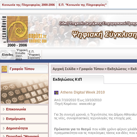
Κοινωνία της Πληροφορίας 2000-2006
Ε.Π. "Κοινωνία της Πληροφορίας"
Ψηφιακή
Ε.Π.
Ελλάδα
Είσοδος
"Ψηφιακή
2007-
Σύγκλιση"
2013
Γραφείο Τύπου
Αρχική Σελίδα
>
Γραφείο Τύπου
>
Εκδηλώσεις
>
Εκδ
Εκδηλώσεις ΚτΠ
Athens Digital Week 2010
Από:7/10/2010 Έως:10/10/2010
Πηγή Κειμένου:
www.ekt.gr
Επικοινωνία
Για 3η συνεχή χρονιά, η Τεχνόπολις του Δήμου Αθηναίων 
τις νέες, συναρπαστικές τεχνολογίες της εποχής μας.
Ενημέρωση
Δημοσιότητα
Πρόκειται για το θεσμό
που κάθε χρόνο φέρνει χιλιάδ
πραγματικότητα και τις παγκόσμιες τάσεις και ιδέες πο
Περιοδικό "Ψηφιακή