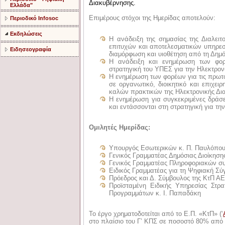
Διακυβέρνησης.
Ελλάδα"
Επιμέρους στόχοι της Ημερίδας αποτελούν:
Περιοδικό Infosoc
Εκδηλώσεις
Η ανάδειξη της σημασίας της Διαλειτ
επιτυχών και αποτελεσματικών υπηρεσι
Ειδησεογραφία
διαμόρφωση και υιοθέτηση από τη Δημό
Η ανάδειξη και ενημέρωση των φορ
στρατηγική του ΥΠΕΣ για την Ηλεκτρον
Η ενημέρωση των φορέων για τις πρωτο
σε οργανωτικό, διοικητικό και επιχει
καλών πρακτικών της Ηλεκτρονικής Δι
Η ενημέρωση για συγκεκριμένες δράσ
και εντάσσονται στη στρατηγική για τη
Oμιλητές Ημερίδας:
Υπουργός Εσωτερικών κ. Π. Παυλόπο
Γενικός Γραμματέας Δημόσιας Διοίκηση
Γενικός Γραμματέας Πληροφοριακών σ
Ειδικός Γραμματέας για τη Ψηφιακή Σ
Πρόεδρος και Δ. Σύμβουλος της ΚτΠ ΑΕ
Προϊσταμένη Ειδικής Υπηρεσίας Στρ
Προγραμμάτων κ. Ι. Παπαδάκη
Το έργο χρηματοδοτείται από το Ε.Π. «ΚτΠ» (‘
στο πλαίσιο του Γ’ ΚΠΣ σε ποσοστό 80% απ