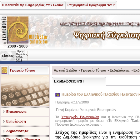
Η Κοινωνία της Πληροφορίας στην Ελλάδα
Επιχειρησιακό Πρόγραμμα "ΚτΠ"
Προγρ.
Περίοδος
Είσοδος
2007-
2013
Γραφείο Τύπου
Αρχική Σελίδα
>
Γραφείο Τύπου
>
Εκδηλώσεις
>
Εκδ
Εκδηλώσεις ΚτΠ
Ημερίδα του Ελληνικού Πλαισίου Ηλεκτρονικ
Ημερομηνία:11/9/2008
Πηγή Κειμένου:
Υπουργείο Εσωτερικών
Επικοινωνία
Το
Υπουργείο Εσωτερικών
και η Κοινωνία της Πλ
ενημερωτική ημερίδα με θέμα: «Το Ελληνικό Πλαί
Ενημέρωση
Πρότυπα Διαλειτουργικότητας».
Δημοσιότητα
Στόχος της ημερίδας
είναι η ενημέρωση τω
της Δημόσιας Διοίκησης για την υιοθέτηση
Περιοδικό "Ψηφιακή