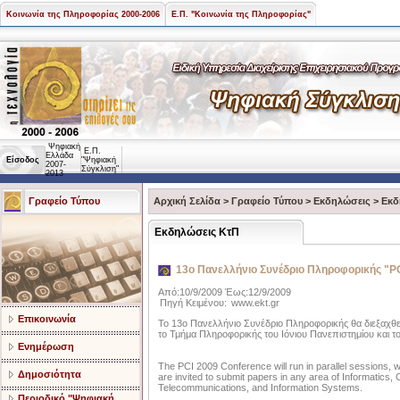
Κοινωνία της Πληροφορίας 2000-2006
Ε.Π. "Κοινωνία της Πληροφορίας"
Ψηφιακή
Ε.Π.
Ελλάδα
Είσοδος
"Ψηφιακή
2007-
Σύγκλιση"
2013
Γραφείο Τύπου
Αρχική Σελίδα
>
Γραφείο Τύπου
>
Εκδηλώσεις
>
Εκδ
Εκδηλώσεις ΚτΠ
13ο Πανελλήνιο Συνέδριο Πληροφορικής "P
Από:10/9/2009 Έως:12/9/2009
Πηγή Κειμένου:
www.ekt.gr
Επικοινωνία
Το 13ο Πανελλήνιο Συνέδριο Πληροφορικής θα διεξαχθε
τo Τμήμα Πληρoφορικής του Ιόνιου Πανεπιστημίου και τ
Ενημέρωση
The PCI 2009 Conference will run in parallel sessions, w
Δημοσιότητα
are invited to submit papers in any area of Informatics
Telecommunications, and Information Systems.
Περιοδικό "Ψηφιακή