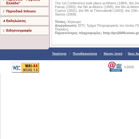
Ελλάδα"
The 1st Conference took place at Athens (1984), the 2nd 
Patras (1993), the 5th at Athens (1995), the 6th at Athen
Cyprus (2001), the 9th at Thessaloniki (2003), the 10th 
Περιοδικό Infosoc
Samos (2008).
Εκδηλώσεις
Τόπος:
Κέρκυρα
Διοργάνωση:
ΕΠΥ, Τμήμα Πληροφορικής του Ιονίου Πα
Πειραιώς
Ειδησεογραφία
Περισσότερες πληροφορίες:
http://pci2009.ionio.gr
Ταυτότητα
:
Προσβασιμότητα
:
Χάρτης Ιστού
:
Όροι Χ
©2005