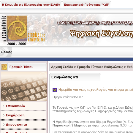
Η Κοινωνία της Πληροφορίας στην Ελλάδα
Επιχειρησιακό Πρόγραμμα "ΚτΠ"
Είσοδος
Γραφείο Τύπου
Αρχική Σελίδα
>
Γραφείο Τύπου
>
Εκδηλώσεις
>
Εκδ
Εκδηλώσεις ΚτΠ
Ημερίδα για νέες τεχνολογίες για άτομα με ε
Ημερομηνία:9/3/2007
Επικοινωνία
Το Γραφείο για την ΚτΠ του Υπ.Ε.Π.Θ. και η Δ/νση Ειδ
"Υποστηρικτικές Τεχνολογίες Πληροφορικής στην εκπαίδ
Ενημέρωση
Η Ημερίδα διοργανώνεται στο Ίδρυμα Ευγενίδου (Λ. Συ
Δημοσιότητα
Παρασκευή 9 Μαρτίου
με ώρα προσέλευσης 9.30 πμ.
Για περισσότερες πληροφορίες δείτε το συνημμένο πρό