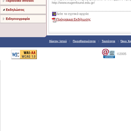
Περιοδικό Infosoc
http://www.eugenfound.edu.gr/
Εκδηλώσεις
Δείτε τα σχετικά αρχεία:
Ειδησεογραφία
Πρόγραμμα Εκδήλωσης
Χάρτης Ιστού
:
Προσβασιμότητα
:
Ταυτότητα
:
Όροι Χ
©2005