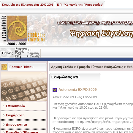
Κοινωνία της Πληροφορίας 2000-2006
Ε.Π. "Κοινωνία της Πληροφορίας"
Ψηφιακή
Ε.Π.
Ελλάδα
Είσοδος
"Ψηφιακή
2007-
Σύγκλιση"
2013
Γραφείο Τύπου
Αρχική Σελίδα
>
Γραφείο Τύπου
>
Εκδηλώσεις
>
Εκδ
Εκδηλώσεις ΚτΠ
Autonomia EXPO 2009
Από:15/5/2009 Έως:17/5/2009
Για τρίτη χρονιά η Autonomia EXPO (ξανα)γίνεται πραγμα
Επικοινωνία
και Φιλίας, από τις 10:00 έως τις 21:00.
Ενημέρωση
Πληροφορίες για την πρόσβαση στο μεγαλύτερο γεγονός 
αποκατάσταση και την ανεξάρτητη διαβίωση μπορείτε να 
Δημοσιότητα
Η Autonomia EXPO είναι απολύτως προσπελάσιμη σε όλε
προσπελάσιμα μέσα μαζικών μεταφορών (ΗΣΑΠ και τρα
Περιοδικό "Ψηφιακή