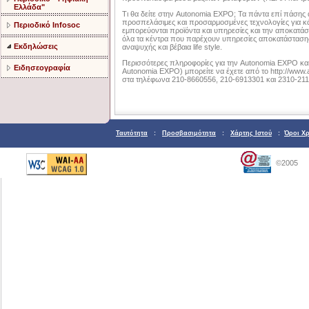
Ελλάδα"
Τι θα δείτε στην Autonomia EXPO; Τα πάντα επί πάσης α
προσπελάσιμες και προσαρμοσμένες τεχνολογίες για κάθ
Περιοδικό Infosoc
εμπορεύονται προϊόντα και υπηρεσίες και την αποκατά
όλα τα κέντρα που παρέχουν υπηρεσίες αποκατάστασης, 
Εκδηλώσεις
αναψυχής και βέβαια life style.
Περισσότερες πληροφορίες για την Autonomia EXPO και
Ειδησεογραφία
Autonomia EXPO) μπορείτε να έχετε από το http://www.a
στα τηλέφωνα 210-8660556, 210-6913301 και 2310-211
Ταυτότητα
:
Προσβασιμότητα
:
Χάρτης Ιστού
:
Όροι Χ
©2005