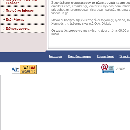
Στην έκθεση συμμετέχουν τα ηλεκτρονικά καταστή
Ελλάδα"
emallers.com, emarket.gr, icover.eu, kyknos.com, made-ea
priveshop.gr, progreece.gr, ricardo.gr, sales2u.gr, smart
Περιοδικό Infosoc
videosun.gr
Εκδηλώσεις
Μεγάλοι Χορηγοί της έκθεσης είναι το you.gr, η cisco, το
Χορηγός της έκθεσης είναι ο Δ.Ο.Λ. Digital.
Ειδησεογραφία
Οι ώρες λειτουργίας
της έκθεσης είναι από τις 09:00 π.
κοινό.
Ταυτότητα
:
Προσβασιμότητα
:
Χάρτης Ιστού
:
Όροι Χ
©2005