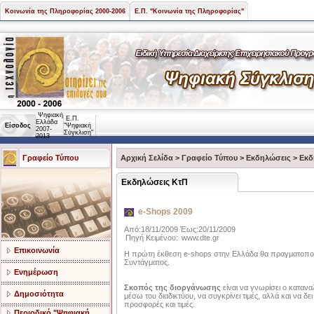
Κοινωνία της Πληροφορίας 2000-2006
Ε.Π. "Κοινωνία της Πληροφορίας"
Ψηφιακή
Ε.Π.
Ελλάδα
Είσοδος
"Ψηφιακή
2007-
Σύγκλιση"
2013
Γραφείο Τύπου
Αρχική Σελίδα
>
Γραφείο Τύπου
>
Εκδηλώσεις
>
Εκδ
Εκδηλώσεις ΚτΠ
e-Shops 2009
Από:18/11/2009 Έως:20/11/2009
Πηγή Κειμένου:
www.dte.gr
Επικοινωνία
Η πρώτη έκθεση e-shops στην Ελλάδα θα πραγματοπ
Συντάγματος.
Ενημέρωση
Σκοπός της διοργάνωσης
είναι να γνωρίσει ο κατανα
Δημοσιότητα
μέσω του διαδικτύου, να συγκρίνει τιμές, αλλά και να δε
προσφορές και τιμές.
Περιοδικό "Ψηφιακή