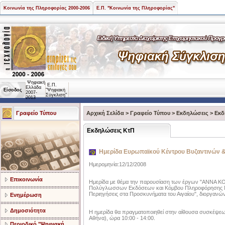
Κοινωνία της Πληροφορίας 2000-2006
Ε.Π. "Κοινωνία της Πληροφορίας"
Ψηφιακή
Ε.Π.
Ελλάδα
Είσοδος
"Ψηφιακή
2007-
Σύγκλιση"
2013
Γραφείο Τύπου
Αρχική Σελίδα
>
Γραφείο Τύπου
>
Εκδηλώσεις
>
Εκδ
Εκδηλώσεις ΚτΠ
Ημερίδα Ευρωπαϊκού Κέντρου Βυζαντινών 
Ημερομηνία:12/12/2008
Επικοινωνία
Ημερίδα με θέμα την παρουσίαση των έργων "ΑΝΝΑ Κ
Πολύγλωσσων Εκδόσεων και Κόμβου Πληροφόρησης Μν
Περιηγήσεις στα Προσκυνήματα του Αιγαίου", διοργανώ
Ενημέρωση
Δημοσιότητα
Η ημερίδα θα πραγματοποιηθεί στην αίθουσα συσκέψεω
Αθήνα), ώρα 10:00 - 14:00.
Περιοδικό "Ψηφιακή