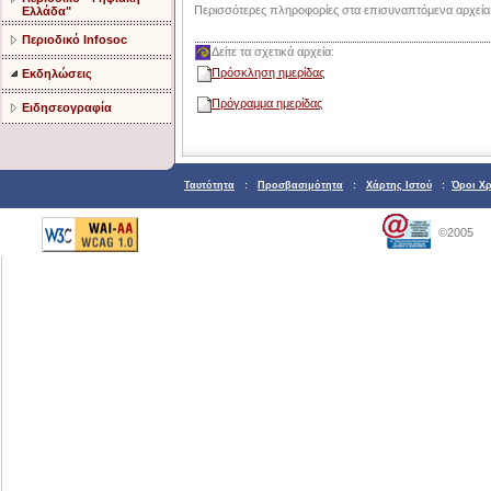
Περισσότερες πληροφορίες στα επισυναπτόμενα αρχεία
Ελλάδα"
Περιοδικό Infosoc
Δείτε τα σχετικά αρχεία:
Πρόσκληση ημερίδας
Εκδηλώσεις
Πρόγραμμα ημερίδας
Ειδησεογραφία
Ταυτότητα
:
Προσβασιμότητα
:
Χάρτης Ιστού
:
Όροι Χ
©2005