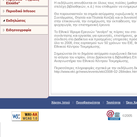
Η εκδήλωση απευθύνεται σε όλους τους πολίτες (μαθητέ
Ελλάδα"
στελέχη βιβλιοθηκών, κ.ά.) που επιθυμούν να ενημερωθ
Περιοδικό Infosoc
Θα παρουσιαστούν τα σημεία ασύρματης ευρυζωνικής π
Συντάγματος, Θησείο και Πλατεία Κοτζιά) και οι δυνατο
Εκδηλώσεις
στην επικοινωνία, την ενημέρωση, την εκπαίδευση, την 
ψυχαγωγία, την επιστημονική έρευνα.
Ειδησεογραφία
Το Εθνικό Ίδρυμα Ερευνών "ανοίγει" τις πόρτες του στο 
συνάντησης και εργασίας για ερευνητές, επιστήμονες, 
σύνδεση στο Διαδίκτυο και προηγμένες υπηρεσίες πρόσ
όλο το 2008, έτος εορτασμού των 50 χρόνων του ΕΙΕ, 
Εθνικού Κέντρου Τεκμηρίωσης.
Σημειώνεται ότι το δημόσιο ασύρματο ευρυζωνικό δίκτυο 
το ισόγειο του κτιρίου, όπου βρίσκονται η Βιβλιοθήκη Ε
Αναγνωστήριο του Εθνικού Κέντρου Τεκμηρίωσης.
Περισσότερες πληροφορίες σχετικά με την εκδήλωση διατ
http://www.ekt.gr/news/events/ekt/2008-02-28/index.htm
Χάρτης Ιστού
:
Προσβασιμότητα
:
Ταυτότητα
:
Όροι Χ
©2005