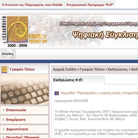
Η Κοινωνία της Πληροφορίας στην Ελλάδα
Επιχειρησιακό Πρόγραμμα "ΚτΠ"
Είσοδος
Γραφείο Τύπου
Αρχική Σελίδα
>
Γραφείο Τύπου
>
Εκδηλώσεις
>
Εκδ
Εκδηλώσεις ΚτΠ
Ημερίδα "Προηγμένες ευρυζωνικές υπηρεσίες
Ημερομηνία:28/2/2008
Επικοινωνία
Το Εθνικό Κέντρο Τεκμηρίωσης (ΕΚΤ) διοργανώνει ημερί
πολίτες της Αθήνας", την Πέμπτη 28 Φεβρουαρίου 2008
Ζέρβας"), Λεωφ. Βασ. Κωνσταντίνου 48, Αθήνα.
Ενημέρωση
Δημοσιότητα
Η ημερίδα πραγματοποιείται στο πλαίσιο του εορτασμο
(ΕΙΕ), σε συνεργασία με την Ειδική Γραμματεία Ψηφια
Περιοδικό "Ψηφιακή