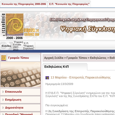
Κοινωνία της Πληροφορίας 2000-2006
Ε.Π. "Κοινωνία της Πληροφορίας"
Ψηφιακή
Ε.Π.
Ελλάδα
Είσοδος
"Ψηφιακή
2007-
Σύγκλιση"
2013
Γραφείο Τύπου
Αρχική Σελίδα
>
Γραφείο Τύπου
>
Εκδηλώσεις
>
Εκδ
Εκδηλώσεις ΚτΠ
13 Μαρτίου - Επιτροπές Παρακολούθησης
Ημερομηνία:13/3/2009
Επικοινωνία
Η ΕΥΔ Ε.Π. "Ψηφιακή Σύγκλιση" ενημερώνει για την π
Σύγκλιση" και της 8ης Συνεδρίασης ΕπΠα του Ε.Π. "ΚτΠ
Ενημέρωση
Πιο συγκεκριμένα:
Δημοσιότητα
Η
2η Συνεδρίαση της Επιτροπής Παρακολούθησης 
Παρασκευή 13 Μαρτίου στο ξενοδοχείο Intercontinent
Περιοδικό "Ψηφιακή