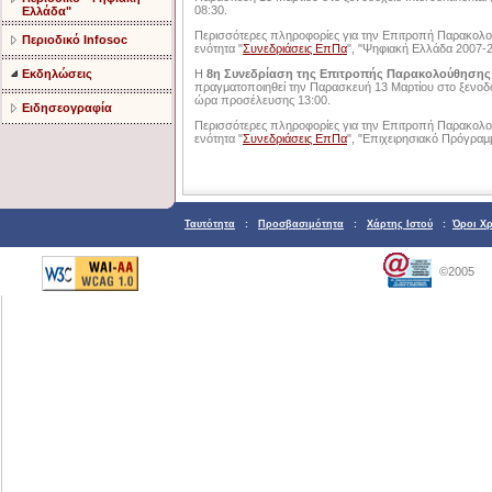
08:30.
Ελλάδα"
Περισσότερες πληροφορίες για την Επιτροπή Παρακολού
Περιοδικό Infosoc
ενότητα "
Συνεδριάσεις ΕπΠα
", "Ψηφιακή Ελλάδα 2007-2
Εκδηλώσεις
Η
8η Συνεδρίαση της Επιτροπής Παρακολούθησης 
πραγματοποιηθεί την Παρασκευή 13 Μαρτίου στο ξενοδο
ώρα προσέλευσης 13:00.
Ειδησεογραφία
Περισσότερες πληροφορίες για την Επιτροπή Παρακολού
ενότητα "
Συνεδριάσεις ΕπΠα
", "Επιχειρησιακό Πρόγραμ
Ταυτότητα
:
Προσβασιμότητα
:
Χάρτης Ιστού
:
Όροι Χ
©2005